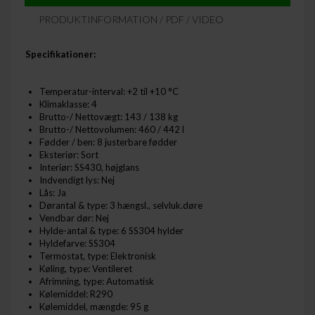
PRODUKTINFORMATION / PDF / VIDEO
Specifikationer:
Temperatur-interval: +2 til +10 °C
Klimaklasse: 4
Brutto-/ Nettovægt: 143 / 138 kg
Brutto-/ Nettovolumen: 460 / 442 l
Fødder / ben: 8 justerbare fødder
Eksteriør: Sort
Interiør: SS430, højglans
Indvendigt lys: Nej
Lås: Ja
Dørantal & type: 3 hængsl., selvluk.døre
Vendbar dør: Nej
Hylde-antal & type: 6 SS304 hylder
Hyldefarve: SS304
Termostat, type: Elektronisk
Køling, type: Ventileret
Afrimning, type: Automatisk
Kølemiddel: R290
Kølemiddel, mængde: 95 g