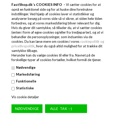
FastShop.dk´s COOKIES INFO -
Vi sætter cookies for at
opnå en funktionel side og for at huske dine foretrukne
indstillinger. Ved hjælp af cookies laver vi statistikker og
analyserer besøg på vores side så vi sikrer, at siden hele tiden
SKUFFE SÆT TIL BACK BAR 2 X 1/2
forbedres, og at vores markedsføring bliver relevant for dig.
Hvis du giver dit samtykke, så tillader du, at vi sætter cookies
(enten i form af egne cookies og/eller fra tredjeparter), og at vi
behandler de personoplysninger, som indsamles via de
cookies. Du kan læse mere om cookies i vores
cookiepolitik og
privatlivspolitik
, hvor du også altid mulighed for at trække dit
2.276,76
DKK
samtykke tilbage.
Herunder kan du vælge cookies til eller fra. Navnet på de
forskellige typer af cookies fortæller, hvilket formål de tjener.
Nødvendige
Markedsføring
Funktionelle
Statistiske
Vis cookie detaljer