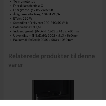
Termometer: Ja
Energiklassificering: C
Energiforbrug: 2.85 kWh/24t
Årligt energiforbrug: 1040 kWh/år
Effekt: 250 W
Spænding / Frekvens: 220-240/50 V/Hz
Lydniveau: 42 dB(A)
Indvendige mål (BxDxH): 1622 x 415 x 760 mm
Udvendige mål (BxDxH): 2002 x 513 x 860 mm
Pakkemål (BxDxH): 2060 x 580 x 1050 mm
Relaterede produkter til denne
varer