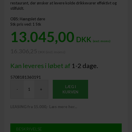
restaurant, der ønsker at levere kolde drikkevarer effektivt og
stilfuldt.
OBS: Hængslet døre
Stk pris ved: 1 Stk
13.045,00
DKK
(excl. moms)
16.306,25
DKK (incl. moms) ​
Kan leveres i løbet af
1-2 dage.
5708181360191
LÆG I
-
+
KURVEN
LEASING fra 15.000,- Læs mere her...
BESKRIVELSE