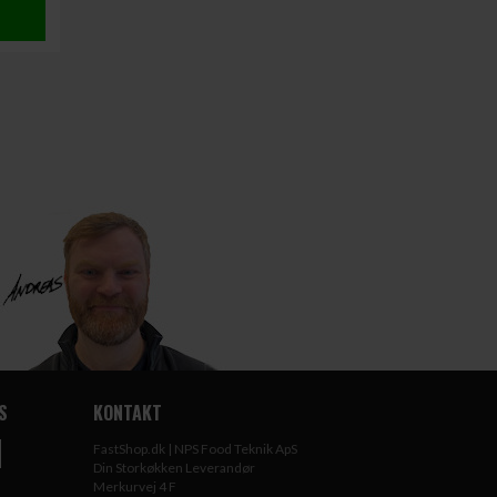
S
KONTAKT
FastShop.dk | NPS Food Teknik ApS
Din Storkøkken Leverandør
Merkurvej 4 F