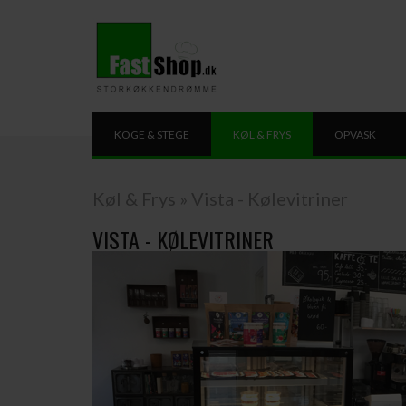
KOGE & STEGE
KØL & FRYS
OPVASK
Køl & Frys
»
Vista - Kølevitriner
VISTA - KØLEVITRINER