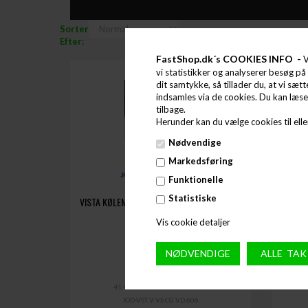
Sorter
Efter:
FastShop.dk´s COOKIES INFO -
V
vi statistikker og analyserer besøg på 
dit samtykke, så tillader du, at vi sæt
indsamles via de cookies. Du kan læs
tilbage.
Herunder kan du vælge cookies til eller
Nødvendige
Markedsføring
Funktionelle
Statistiske
VISTA KØLEMONTRE B:606 X D:805 X H:1300
VISTA 
MM
Vis cookie detaljer
33.195,00
DKK
(EXCL. MOMS)
41.493,75 DKK
(INCL. MOMS)
JOD-VST V VS CG VD 606