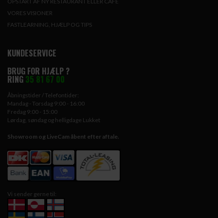
OPSTART AF NY RESTAURANT ELLER CAFE
VORES VISIONER
FASTLEARNING, HJÆLP OG TIPS
KUNDESERVICE
BRUG FOR HJÆLP ?
RING
35 81 67 00
Åbningstider / Telefontider:
Mandag - Torsdag 9:00 - 16:00
Fredag 9:00 - 15:00
Lørdag, søndag og helligdage Lukket
Showroom og LiveCam åbent efter aftale.
Vi sender gerne til: