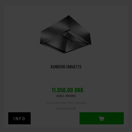
KONDENS EMHÆTTE
11.050,00
DKK
(EXCL. MOMS)
13.812,50 DKK
(INCL. MOMS)
ALU-KV10/18