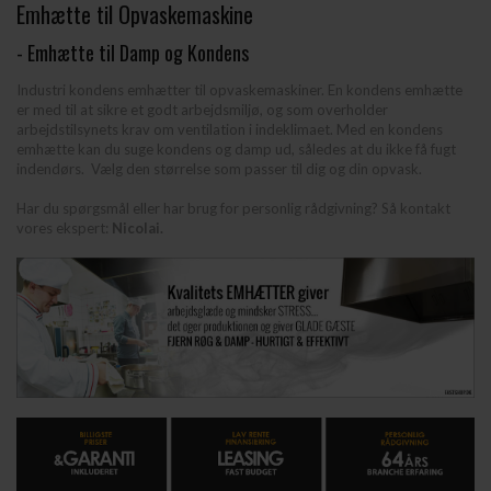
Emhætte til Opvaskemaskine
- Emhætte til Damp og Kondens
Industri kondens emhætter til opvaskemaskiner. En kondens emhætte
er med til at sikre et godt arbejdsmiljø, og som overholder
arbejdstilsynets krav om ventilation i indeklimaet. Med en kondens
emhætte kan du suge kondens og damp ud, således at du ikke få fugt
indendørs. Vælg den størrelse som passer til dig og din opvask.
Har du spørgsmål eller har brug for personlig rådgivning? Så
kontakt
vores ekspert
:
Nicolai.