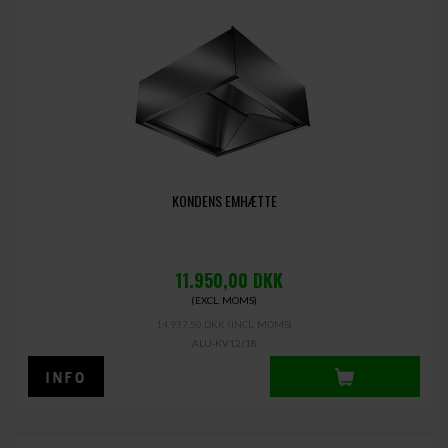
KONDENS EMHÆTTE
11.950,00
DKK
(EXCL. MOMS)
14.937,50 DKK
(INCL. MOMS)
ALU-KV12/18