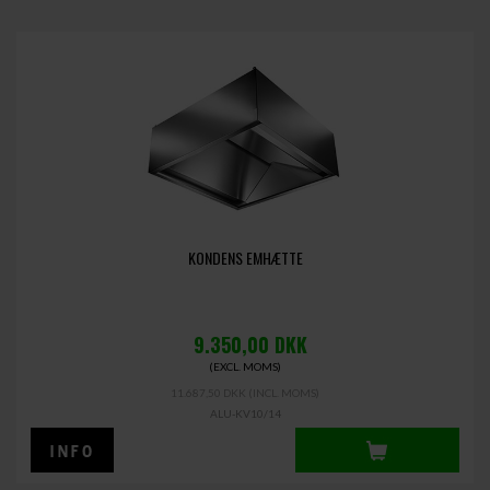
KONDENS EMHÆTTE
9.350,00
DKK
(EXCL. MOMS)
11.687,50 DKK
(INCL. MOMS)
ALU-KV10/14