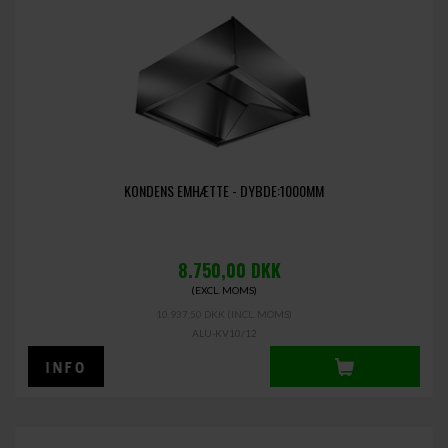
KONDENS EMHÆTTE - DYBDE:1000MM
8.750,00
DKK
(EXCL. MOMS)
10.937,50 DKK
(INCL. MOMS)
ALU-KV10/12