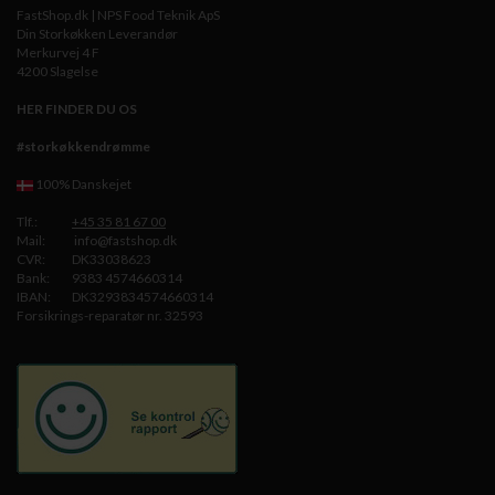
FastShop.dk | NPS Food Teknik ApS
Din Storkøkken Leverandør
Merkurvej 4 F
4200 Slagelse
HER FINDER DU OS
#storkøkkendrømme
100% Danskejet
Tlf.:
+45 35 81 67 00
Mail:
info@fastshop.dk
CVR:
DK33038623
Bank:
9383 4574660314
IBAN:
DK3293834574660314
Forsikrings-reparatør nr. 32593