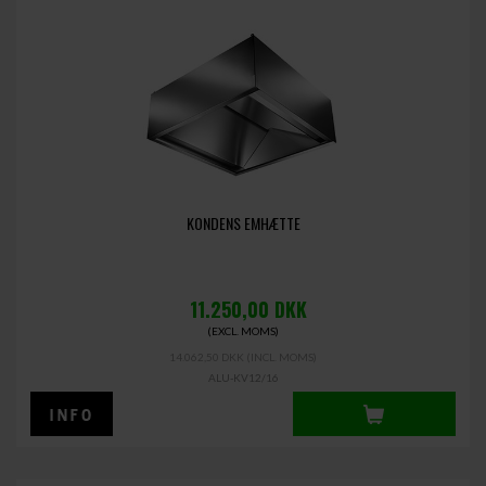
KONDENS EMHÆTTE
11.250,00
DKK
(EXCL. MOMS)
14.062,50 DKK
(INCL. MOMS)
ALU-KV12/16