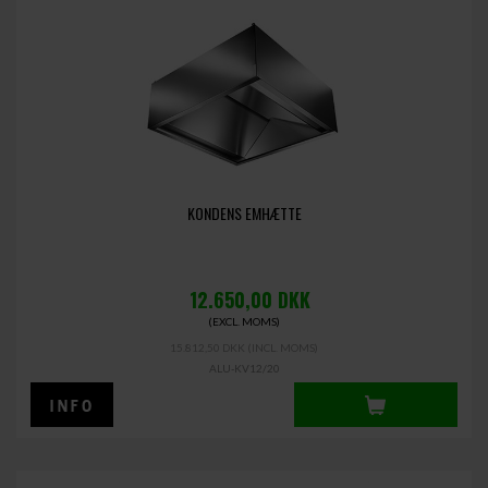
KONDENS EMHÆTTE
12.650,00
DKK
(EXCL. MOMS)
15.812,50 DKK
(INCL. MOMS)
ALU-KV12/20