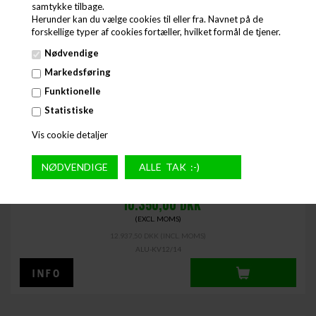
samtykke tilbage.
Herunder kan du vælge cookies til eller fra. Navnet på de
forskellige typer af cookies fortæller, hvilket formål de tjener.
Nødvendige
Markedsføring
Funktionelle
Statistiske
Vis cookie detaljer
KONDENS EMHÆTTE
10.350,00
DKK
(EXCL. MOMS)
12.937,50 DKK
(INCL. MOMS)
ALU-KV12/14