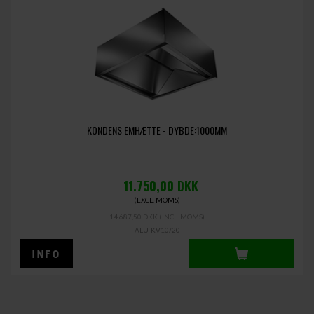
KONDENS EMHÆTTE - DYBDE:1000MM
11.750,00
DKK
(EXCL. MOMS)
14.687,50 DKK
(INCL. MOMS)
ALU-KV10/20