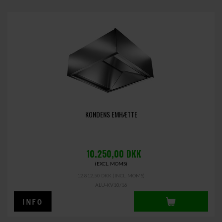
KONDENS EMHÆTTE
10.250,00
DKK
(EXCL. MOMS)
12.812,50 DKK
(INCL. MOMS)
ALU-KV10/16