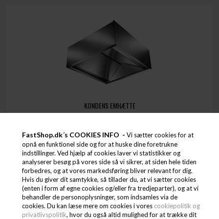
KONDENS EMHÆTTE
FastShop.dk´s COOKIES INFO -
Vi sætter cookies for at
9.600,00
DKK
opnå en funktionel side og for at huske dine foretrukne
indstillinger. Ved hjælp af cookies laver vi statistikker og
(EXCL. MOMS)
analyserer besøg på vores side så vi sikrer, at siden hele tiden
12.000,00 DKK
(INCL. MOMS)
forbedres, og at vores markedsføring bliver relevant for dig.
ALU-KV12/12
Hvis du giver dit samtykke, så tillader du, at vi sætter cookies
(enten i form af egne cookies og/eller fra tredjeparter), og at vi
behandler de personoplysninger, som indsamles via de
cookies. Du kan læse mere om cookies i vores
cookiepolitik og
privatlivspolitik
, hvor du også altid mulighed for at trække dit