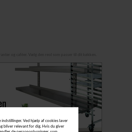
uranter og caféer. Vælg den reol som passer til dit køkken.
indstillinger. Ved hjælp af cookies laver
g bliver relevant for dig. Hvis du giver
behandler de personoplysninger, som