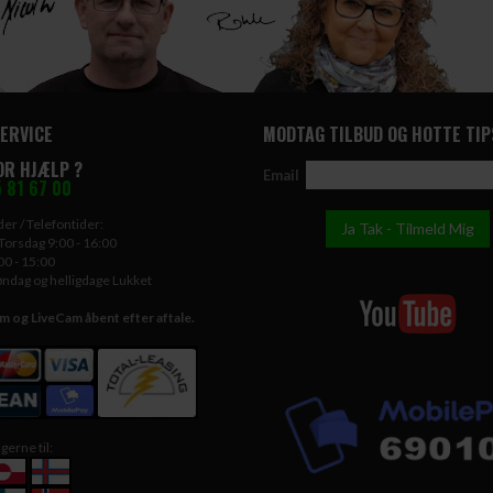
ERVICE
MODTAG TILBUD OG HOTTE TIP
OR HJÆLP ?
Email
 81 67 00
er / Telefontider:
Torsdag 9:00 - 16:00
00 - 15:00
øndag og helligdage Lukket
og LiveCam åbent efter aftale.
gerne til: