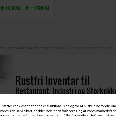
ER TIL KØLE - OG FRYSERUM
s til opbevaring af maskiner eller af madvarer. Vin reolen er perfekt til resta
i sætter cookies for at opnå en funktionel side og for at huske dine foretrukne 
vores side så vi sikrer, at siden hele tiden forbedres, og at vores markedsførin
ter cookies (enten i form af egne cookies og/eller fra tredjeparter), og at vi 