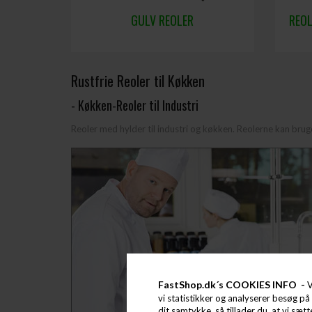
GULV REOLER
REOL
Rustfrie Reoler til Køkken
- Køkken-Reoler til Industri
Reoler med hylder til industri og køkken. Reolerne kan bruge
FastShop.dk´s COOKIES INFO -
V
vi statistikker og analyserer besøg på 
dit samtykke, så tillader du, at vi sæt