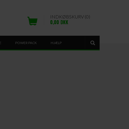
INDKØBSKURV (0)
0,00
DKK
E
POWER PACK
HJÆLP