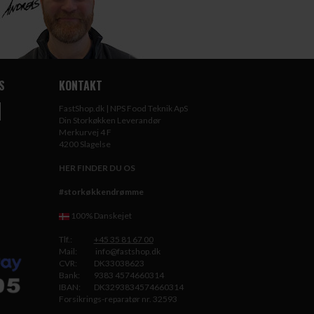
S
KONTAKT
FastShop.dk | NPS Food Teknik ApS
Din Storkøkken Leverandør
Merkurvej 4 F
4200 Slagelse
HER FINDER DU OS
#storkøkkendrømme
100% Danskejet
Tlf.:
+45 35 81 67 00
Mail:
info@fastshop.dk
CVR:
DK33038623
Bank:
9383 4574660314
IBAN:
DK3293834574660314
Forsikrings-reparatør nr. 32593