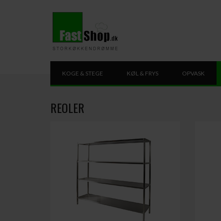
KOGE & STEGE
KØL & FRYS
OPVASK
REOLER