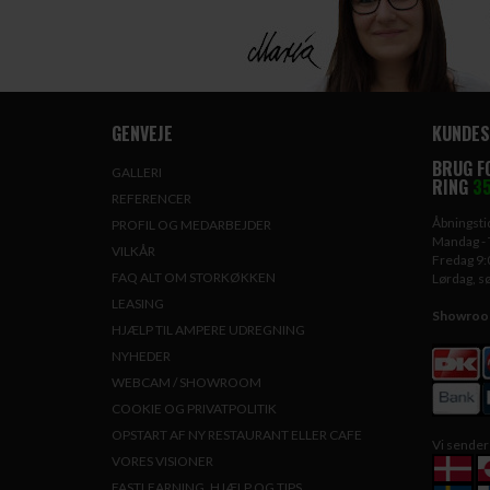
GENVEJE
KUNDES
BRUG F
GALLERI
RING
35
REFERENCER
Åbningstid
PROFIL OG MEDARBEJDER
Mandag - 
VILKÅR
Fredag 9:
FAQ ALT OM STORKØKKEN
Lørdag, s
LEASING
Showroom 
HJÆLP TIL AMPERE UDREGNING
NYHEDER
WEBCAM / SHOWROOM
COOKIE OG PRIVATPOLITIK
OPSTART AF NY RESTAURANT ELLER CAFE
Vi sender 
VORES VISIONER
FASTLEARNING, HJÆLP OG TIPS