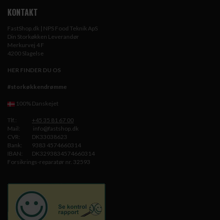
KONTAKT
FastShop.dk | NPS Food Teknik ApS
Din Storkøkken Leverandør
Merkurvej 4 F
4200 Slagelse
HER FINDER DU OS
#storkøkkendrømme
100% Danskejet
Tlf.:
+45 35 81 67 00
Mail:
info@fastshop.dk
CVR:
DK33038623
Bank:
9383 4574660314
IBAN:
DK3293834574660314
Forsikrings-reparatør nr. 32593