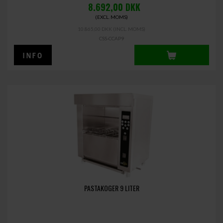
8.692,00
DKK
(EXCL. MOMS)
10.865,00 DKK
(INCL. MOMS)
CSS-CCAP9
PASTAKOGER 9 LITER