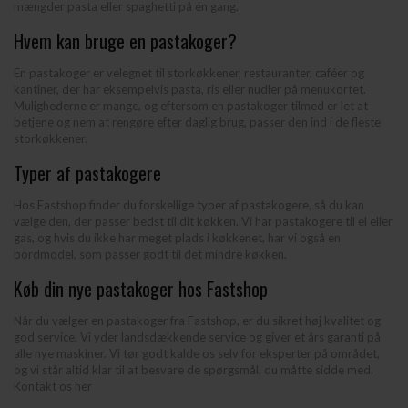
mængder pasta eller spaghetti på én gang.
Hvem kan bruge en pastakoger?
En pastakoger er velegnet til storkøkkener, restauranter, caféer og
kantiner, der har eksempelvis pasta, ris eller nudler på menukortet.
Mulighederne er mange, og eftersom en pastakoger tilmed er let at
betjene og nem at rengøre efter daglig brug, passer den ind i de fleste
storkøkkener.
Typer af pastakogere
Hos Fastshop finder du forskellige typer af pastakogere, så du kan
vælge den, der passer bedst til dit køkken. Vi har pastakogere til el eller
gas, og hvis du ikke har meget plads i køkkenet, har vi også en
bordmodel, som passer godt til det mindre køkken.
Køb din nye pastakoger hos Fastshop
Når du vælger en pastakoger fra Fastshop, er du sikret høj kvalitet og
god service. Vi yder landsdækkende service og giver et års garanti på
alle nye maskiner. Vi tør godt kalde os selv for eksperter på området,
og vi står altid klar til at besvare de spørgsmål, du måtte sidde med.
Kontakt os her