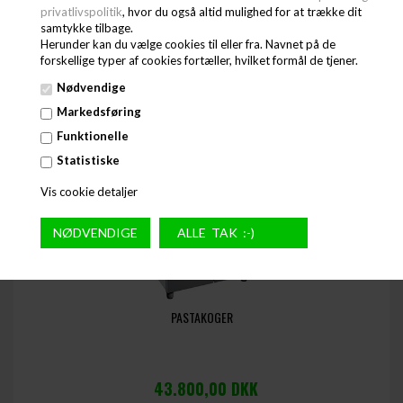
(EXCL. MOMS)
privatlivspolitik
, hvor du også altid mulighed for at trække dit
samtykke tilbage.
40.218,75 DKK
(INCL. MOMS)
Herunder kan du vælge cookies til eller fra. Navnet på de
RMG-VT 70/80 E
forskellige typer af cookies fortæller, hvilket formål de tjener.
Nødvendige
Markedsføring
Funktionelle
Statistiske
Vis cookie detaljer
PASTAKOGER
43.800,00
DKK