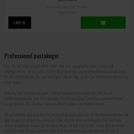
63.225,00 DKK
(INCL. MOMS)
ZAN-372100
Professionel pastakoger
Har du en restaurant eller cafe, der har spaghetti eller pasta på
menukortet, vil du uden tvivl blive glad for en professionel pastakoger
til dit storkøkken. En pastakoger sikrer dig, at du får perfekt kogt pasta
hver gang.
Når du har en pastakoger i dit professionelle køkken, får du et
køkkenredskab, der kan bruges til mange ting. Den kan nemlig både
koge pasta, ris, nudler, dampe grøntsager og meget mere.
Vi anbefaler dig at benytte en pastakoger, da det er tidsbesparende og
gør kogning af pasta nemmer. Når du har en pastakoger, har du hele
tiden kogende vand, så du ikke skal stå og vente på, at en gryde med
vand koger. Vores pastakogere er holdbare og velegnede til store