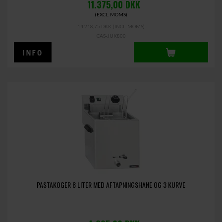
11.375,00
DKK
(EXCL. MOMS)
14.218,75 DKK
(INCL. MOMS)
CAS-JUK800
PASTAKOGER 8 LITER MED AFTAPNINGSHANE OG 3 KURVE