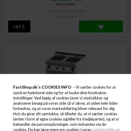
(EXCL. MOMS)
27.656,25 DKK
(INCL. MOMS)
RMG-VT 70/08 E
FastShop.dk´s COOKIES INFO -
Vi sætter cookies for at
opnå en funktionel side og for at huske dine foretrukne
indstillinger. Ved hjælp af cookies laver vi statistikker og
analyserer besøg på vores side så vi sikrer, at siden hele tiden
PASTAKOGER 23+23 LITER - EL - REDFOX
forbedres, og at vores markedsføring bliver relevant for dig.
Hvis du giver dit samtykke, så tillader du, at vi sætter cookies
(enten i form af egne cookies og/eller fra tredjeparter), og at vi
behandler de personoplysninger, som indsamles via de
32.175,00
DKK
cookies. Du kan læse mere om cookies i vores
cookiepolitik og