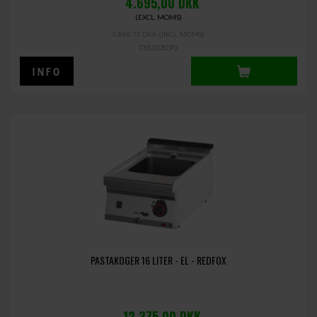
4.695,00
DKK
(EXCL. MOMS)
5.868,75 DKK
(INCL. MOMS)
CSS-CCECP3
PASTAKOGER 16 LITER - EL - REDFOX
12.375,00
DKK