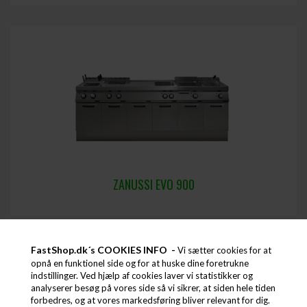
ZANUSSI EVO 900
FastShop.dk´s COOKIES INFO -
Vi sætter cookies for at
opnå en funktionel side og for at huske dine foretrukne
indstillinger. Ved hjælp af cookies laver vi statistikker og
Køkkenserier til storkøkken og industri
analyserer besøg på vores side så vi sikrer, at siden hele tiden
forbedres, og at vores markedsføring bliver relevant for dig.
Når du skal indrette et storkøkken, kan det være en praktisk og nem