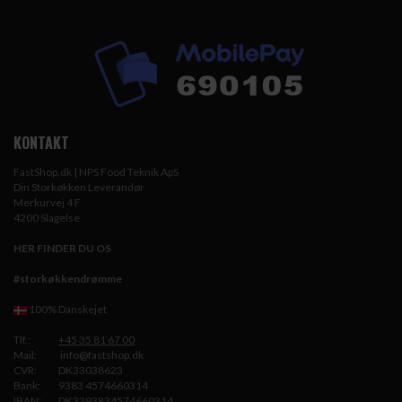
KONTAKT
FastShop.dk | NPS Food Teknik ApS
Din Storkøkken Leverandør
Merkurvej 4 F
4200 Slagelse
HER FINDER DU OS
#storkøkkendrømme
100% Danskejet
Tlf.:
+45 35 81 67 00
Mail:
info@fastshop.dk
CVR:
DK33038623
Bank:
9383 4574660314
IBAN:
DK3293834574660314