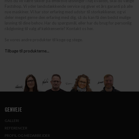
Hvis du vil være sikker på effektive løsninger i høj kvalitet, skal du vælge
Fastshop. Vi yder landsdækkende service og giver et års garanti på alle
nye maskiner. Vi har stor erfaring med udstyr til storkøkkener, og vi
deler meget gerne den erfaring med dig, så du kan få den bedst mulige
løsning til dine behov. Har du spørgsmål, eller har du brug for personlig
rådgivning til valg af køkkenserie?
Kontakt os her.
Se vores andre produkter til
koge og stege.
Tilbage til produkterne...
GENVEJE
GALLERI
REFERENCER
PROFIL OG MEDARBEJDER