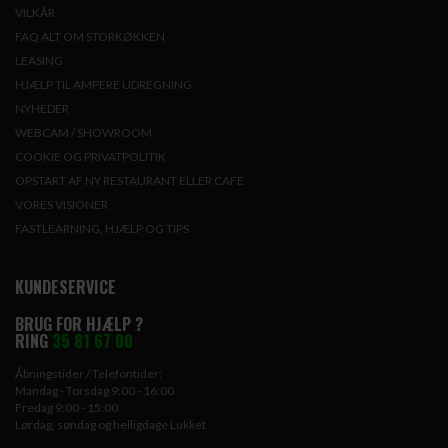
VILKÅR
FAQ ALT OM STORKØKKEN
LEASING
HJÆLP TIL AMPERE UDREGNING
NYHEDER
WEBCAM / SHOWROOM
COOKIE OG PRIVATPOLITIK
OPSTART AF NY RESTAURANT ELLER CAFE
VORES VISIONER
FASTLEARNING, HJÆLP OG TIPS
KUNDESERVICE
BRUG FOR HJÆLP ?
RING
35 81 67 00
Åbningstider / Telefontider:
Mandag - Torsdag 9:00 - 16:00
Fredag 9:00 - 15:00
Lørdag, søndag og helligdage Lukket