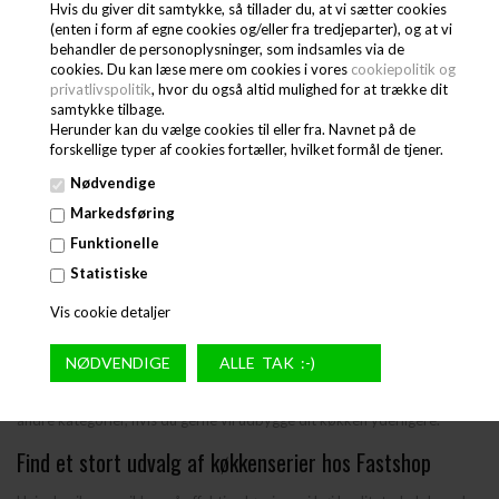
Hvis du giver dit samtykke, så tillader du, at vi sætter cookies
løsning at investere i en køkkenserie. På den måde finder du let alle de
(enten i form af egne cookies og/eller fra tredjeparter), og at vi
køkkenredskaber, du skal bruge, og fordi de alle tilhører samme serie,
behandler de personoplysninger, som indsamles via de
passer de sammen i størrelse og funktion. Herunder kan du læse mere
cookies. Du kan læse mere om cookies i vores
cookiepolitik og
om køkkenserier fra Fastshop, så du kan vælge den serie, der passer
privatlivspolitik
, hvor du også altid mulighed for at trække dit
bedst til dig og dit køkken.
samtykke tilbage.
Herunder kan du vælge cookies til eller fra. Navnet på de
Hvad indeholder en køkkenserie?
forskellige typer af cookies fortæller, hvilket formål de tjener.
Køkkenserier varierer alt efter brand og type, så du kan finde den, der
Nødvendige
passer til dit behov. Hos Fastshop finder du bl.a. en køkkenserie fra
Markedsføring
Zanussi, som sikrer køkkenredskaber i høj kvalitet. I denne serie finder
du bl.a. friture i mange størrelser, pastakoger og kogeborde.
Funktionelle
Hvilken køkkenserie skal jeg vælge?
Statistiske
Vis cookie detaljer
Præcis hvad du har brug for i dit køkken, kommer i høj grad an på dine
specifikke behov, størrelsen på dit køkken og hvilken type mad, du skal
lave. Vores køkkenserier indeholder forskellige køkkenredskaber i
forskellige prisklasser, så du nemt kan vælge den serie, der opfylder
dine behov. Du kan altid supplere med køkkenredskaber fra vores
andre kategorier, hvis du gerne vil udbygge dit køkken yderligere.
Find et stort udvalg af køkkenserier hos Fastshop