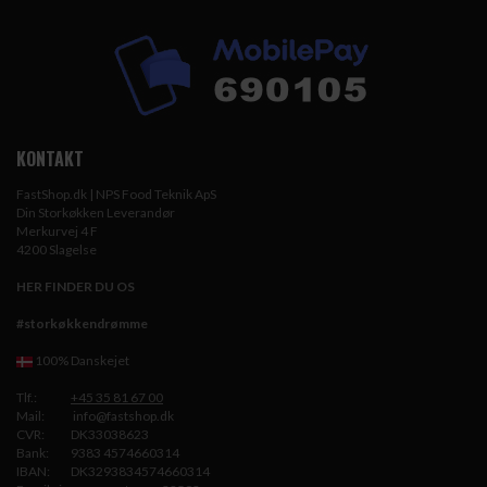
KONTAKT
FastShop.dk | NPS Food Teknik ApS
Din Storkøkken Leverandør
Merkurvej 4 F
4200 Slagelse
HER FINDER DU OS
#storkøkkendrømme
100% Danskejet
Tlf.:
+45 35 81 67 00
Mail:
info@fastshop.dk
CVR:
DK33038623
Bank:
9383 4574660314
IBAN:
DK3293834574660314