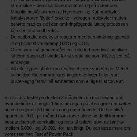
strømkilde – den skal bare monteres og så virker den.
Madolie består primært af Hydrogen- og Kul-molekyler.
Katalysatoren ”flytter” enkelte Hydrogen-molekyler fra den
berørte mad-os ud i den omkringliggende luft og processen
får olien til at nedbrydes.
De nedbrudte molekyler reagerer med den omkringliggende
ilt og bliver til vanddamp(H2O) og CO2.
Olien har altså gennemgået en ”kold forbrænding” og bliver i
luftform suget ud i stedet for at sætte sig som klistret fedt på
emfanget.
Alt efter typen af olie kan resultatet være varierende: Meget
kulholdige olie-sammensætninger efterlader f.eks. sort
pulver-agtig ”støv” på emhætten som er lige til at tørre af.
Vi har selv testet produktet i 3 måneder i en travl restaurant,
hvor de tidligere brugte 1 time om ugen på at rengøre emhætten
og nu bruger de 30 min. én gang om måneden. De har altså
sparet ca. 700,- pr. måned i lønkroner alene og dertil kommer
besparelsen på kemikalier og rens af anlæg, som de før gav
mellem 5.000,- og 10.000,- for halvårligt. Du kan læse mere om
vores test her: Test af Power Pack.