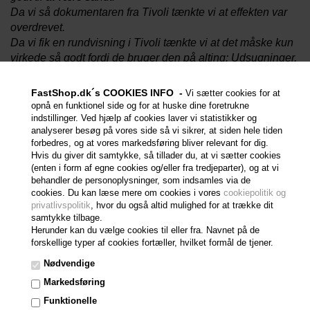
Da vi så dokumentaren fra Tivoli tænkte vi at effekten var
overdrevet.
Da vi fik en rundvisning i Tivoli tænkte vi at det måske kun
virkede så godt fordi de bruger den på alting: Udsugninger,
friturer, stegeplader, afløb – over alt!
Så vi besluttede os for selv at teste Power Packen i en
FastShop.dk´s COOKIES INFO -
Vi sætter cookies for at
udvalgt travlt restaurant i 4 måneder.
opnå en funktionel side og for at huske dine foretrukne
Vi installerede Power Packen (PP) på en emhætte under
indstillinger. Ved hjælp af cookies laver vi statistikker og
analyserer besøg på vores side så vi sikrer, at siden hele tiden
en stor båndsteger, samt på emhætten over friturerne, på
forbedres, og at vores markedsføring bliver relevant for dig.
Jensens Bøfhus i Randers. Vi valgte netop her fordi
Hvis du giver dit samtykke, så tillader du, at vi sætter cookies
køkkenchefen er en tidligere mangeårig kollega som
(enten i form af egne cookies og/eller fra tredjeparter), og at vi
Andreas der var ansvarlig for testen stadig har jævnlig
behandler de personoplysninger, som indsamles via de
cookies. Du kan læse mere om cookies i vores
cookiepolitik og
kontakt med. Dermed kunne vi sikre en pålidelig feedback
privatlivspolitik
, hvor du også altid mulighed for at trække dit
fra en betroet tester.
samtykke tilbage.
Før testen brugte personalet 1 time om ugen på rengøring
Herunder kan du vælge cookies til eller fra. Navnet på de
af emhætten. (En kok mødte ind 1 time tidligere én dag om
forskellige typer af cookies fortæller, hvilket formål de tjener.
ugen for at rense emhætten mens den var kold). I løbet af
Nødvendige
testen udskød køkkenchefen rengøring mere og mere og til
Markedsføring
sidst gik der en hel måned mellem emhætten blev rengjort.
Selv med en måneds mellemrum var emhætten lige til at
Funktionelle