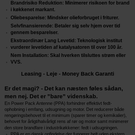
Brandrisiko
Reduktion
: Minimerer risikoen for brand
i køkkenet markant.
Oliebesparelse
:
Mindsker olieforbruget i friturer.
Selvfinansierende
: Betaler sig selv hjem over tid
gennem besparelser.
Ekstraordinær Lang Levetid
:
Teknologisk institut
vurderer levetiden af katalysatoren til over 100 år.
Nem Installation
:
Skal hverken tilsluttes strøm eller
VVS.
Leasing - Leje - Money Back Garanti
Er det magi? - Det kan næsten føles sådan,
men nej. Det er ”bare” videnskab.
En Power Pack Antenne (PPA) forhindrer effektivt fedt-
ophobning i emfang, udsugning og motor. Det reducerer både
rengøringsbehovet til et minimum (sparer timer og kemikalier),
behovet for årligt/halvårligt rens af rør og motor samt minimerer
den store brandfare i industrikøkkener: fedt i udsugningen.
PPA er en dansk opfindelse der fungerer helt uden ekstern