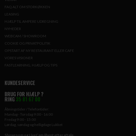
FAQ ALT OM STORKØKKEN
LEASING
HJÆLP TIL AMPERE UDREGNING
NYHEDER
WEBCAM / SHOWROOM
COOKIE OG PRIVATPOLITIK
OPSTART AF NY RESTAURANT ELLER CAFE
VORES VISIONER
FASTLEARNING, HJÆLP OG TIPS
KUNDESERVICE
BRUG FOR HJÆLP ?
RING
35 81 67 00
Åbningstider / Telefontider:
Mandag - Torsdag 9:00 - 16:00
Fredag 9:00 - 15:00
Lørdag, søndag og helligdage Lukket
Showroom og LiveCam åbent efter aftale.