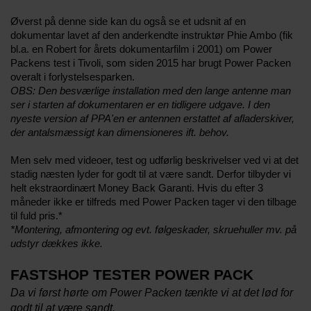
Øverst på denne side kan du også se et udsnit af en
dokumentar lavet af den anderkendte instruktør Phie Ambo (fik
bl.a. en Robert for årets dokumentarfilm i 2001) om Power
Packens test i Tivoli, som siden 2015 har brugt Power Packen
overalt i forlystelsesparken.
OBS: Den besværlige installation med den lange antenne man
ser i starten af dokumentaren er en tidligere udgave. I den
nyeste version af PPA'en er antennen erstattet af afladerskiver,
der antalsmæssigt kan dimensioneres ift. behov.
Men selv med videoer, test og udførlig beskrivelser ved vi at det
stadig næsten lyder for godt til at være sandt. Derfor tilbyder vi
helt ekstraordinært Money Back Garanti. Hvis du efter 3
måneder ikke er tilfreds med Power Packen tager vi den tilbage
til fuld pris.*
*Montering, afmontering og evt. følgeskader, skruehuller mv. på
udstyr dækkes ikke.
FASTSHOP TESTER POWER PACK
Da vi først hørte om Power Packen tænkte vi at det lød for
godt til at være sandt.