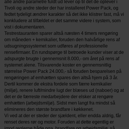
alle andre parametre fuldt ud lever op til det de oplever i
Tivoli og andre steder der har installeret Power Pack, og
fedtet tydeligt ændrer karakter så det ikke klistrer fast, må vi
konkludere at tilfældet er det samme videre i system, som
vist i dokumentaren.
Testrestauranten sparer altså næsten 4 timers rengøring
om måneden + kemikalier, foruden den halvårlige rens af
udsugningssystemet som udføres af professionelle
rensefirmaer. En rundspørge til betroede kunder viser at de
adspurgte brugte i gennemsnit 8.000,- om året på rens af
systemet alene. Tilsvarende koster en gennemsnitlig
størrelse Power Pack 24.000,- så foruden besparelsen på
rengøringen af emhætten spares den altså hjem på 3 år.
Dertil kommer de ekstra fordele som færre kemikalier
(miljø), renere luft/mindre lugt der blæses ud (naboer) og at
det er de færreste medarbejdere der elsker at rengøre
emhætten (arbejdsmiljø). Sidst men langt fra mindst så
elimineres den største brandfare i køkkenet.
Vi ved at der er steder der sjældent, eller endda aldrig, får
renset deres rør og motor. Foruden at dette egentlig er
imod reglerne både pga. brandfare og arbejdsmiljø, så