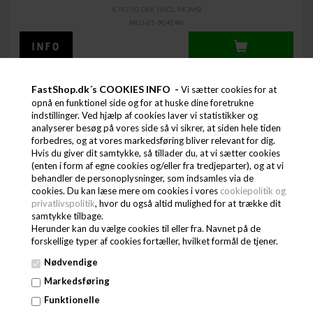
4.782,50 DKK
(INCL. MOMS)
NEU-05-90414N
FastShop.dk´s COOKIES INFO -
Vi sætter cookies for at
opnå en funktionel side og for at huske dine foretrukne
indstillinger. Ved hjælp af cookies laver vi statistikker og
analyserer besøg på vores side så vi sikrer, at siden hele tiden
forbedres, og at vores markedsføring bliver relevant for dig.
Hvis du giver dit samtykke, så tillader du, at vi sætter cookies
(enten i form af egne cookies og/eller fra tredjeparter), og at vi
behandler de personoplysninger, som indsamles via de
cookies. Du kan læse mere om cookies i vores
cookiepolitik og
privatlivspolitik
, hvor du også altid mulighed for at trække dit
samtykke tilbage.
GENVEJE
Herunder kan du vælge cookies til eller fra. Navnet på de
forskellige typer af cookies fortæller, hvilket formål de tjener.
GALLERI
Nødvendige
REFERENCER
Markedsføring
PROFIL OG MEDARBEJDER
Funktionelle
VILKÅR