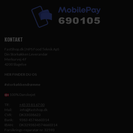
KONTAKT
FastShop.dk | NPS Food Teknik ApS
Din Storkøkken Leverandør
Merkurvej 4 F
4200 Slagelse
HER FINDER DU OS
#storkøkkendrømme
100% Danskejet
Tlf.:
+45 35 81 67 00
Mail:
info@fastshop.dk
CVR:
DK33038623
Bank:
9383 4574660314
IBAN:
DK3293834574660314
Forsikrings-reparatør nr. 32593