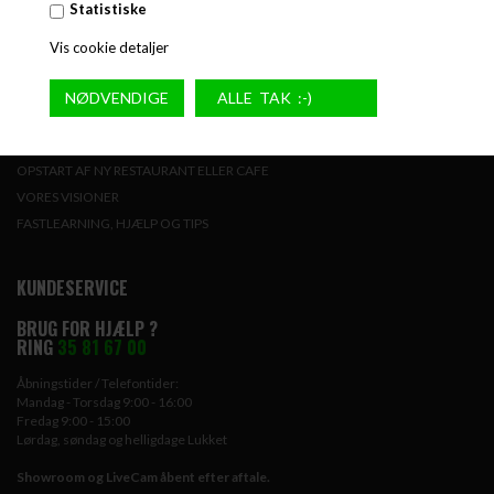
Statistiske
FAQ ALT OM STORKØKKEN
LEASING
Vis cookie detaljer
HJÆLP TIL AMPERE UDREGNING
NYHEDER
WEBCAM / SHOWROOM
COOKIE OG PRIVATPOLITIK
OPSTART AF NY RESTAURANT ELLER CAFE
VORES VISIONER
FASTLEARNING, HJÆLP OG TIPS
KUNDESERVICE
BRUG FOR HJÆLP ?
RING
35 81 67 00
Åbningstider / Telefontider:
Mandag - Torsdag 9:00 - 16:00
Fredag 9:00 - 15:00
Lørdag, søndag og helligdage Lukket
Showroom og LiveCam åbent efter aftale.