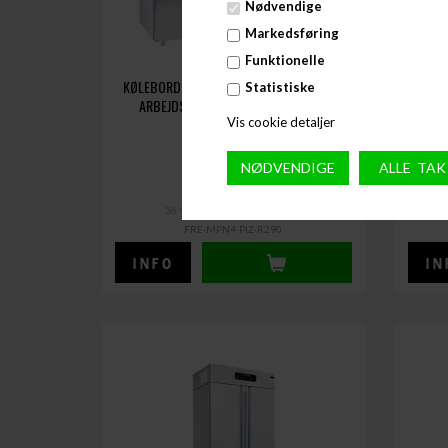
Nødvendige
Markedsføring
Funktionelle
KØLEBORD 4 LÅGER OG 2 KONTROLLERE -
KØL
Statistiske
ARBEJDSPLADS 410MM FRA FRENOX
Vis cookie detaljer
29.550,00
DKK
(EXCL. MOMS)
36.937,50 DKK
(INCL. MOMS)
FRE-MPN4-PIZ-R290