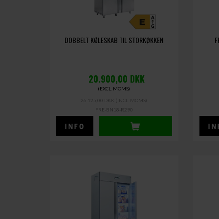
DOBBELT KØLESKAB TIL STORKØKKEN
F
20.900,00
DKK
(EXCL. MOMS)
26.125,00 DKK
(INCL. MOMS)
FRE-BN18-R290