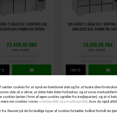
ORD 3 LÅGER OG 2 KONTROLLERE -
KØLEBORD 3 LÅGER OG 2 KONTROL
BEJDSPLADS 410MM FRA FRENOX
ARBEJDSPLADS 410MM FRA FRE
23.400,00
DKK
33.855,00
DKK
(EXCL. MOMS)
(EXCL. MOMS)
29.250,00 DKK
(INCL. MOMS)
42.318,75 DKK
(INCL. MOMS)
FRE-MPN3-PIZ-R290
FRE-MPN3-6D-PIZ-R290
i sætter cookies for at opnå en funktionel side og for at huske dine foretrukne 
vores side så vi sikrer, at siden hele tiden forbedres, og at vores markedsførin
ter cookies (enten i form af egne cookies og/eller fra tredjeparter), og at vi 
e mere om cookies i vores
cookiepolitik og privatlivspolitik
, hvor du også alti
 fra. Navnet på de forskellige typer af cookies fortæller, hvilket formål de tjen