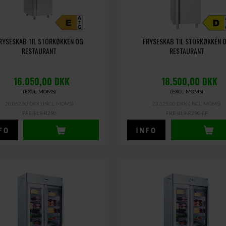
RYSESKAB TIL STORKØKKEN OG
FRYSESKAB TIL STORKØKKEN 
RESTAURANT
RESTAURANT
16.050,00
DKK
18.500,00
DKK
(EXCL. MOMS)
(EXCL. MOMS)
20.062,50 DKK
(INCL. MOMS)
23.125,00 DKK
(INCL. MOMS)
FRE-BL9-R290
FRE-BL9-R290-EF