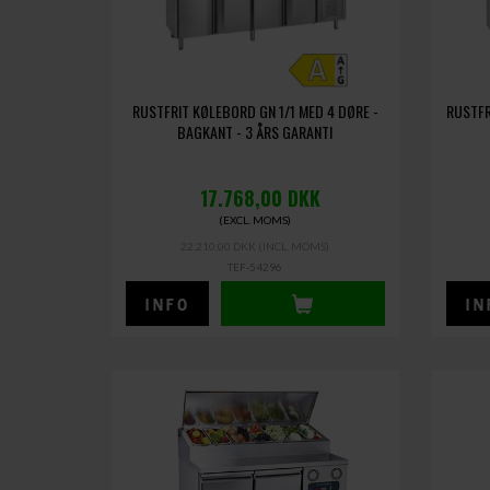
RUSTFRIT KØLEBORD GN 1/1 MED 4 DØRE -
RUSTFR
BAGKANT - 3 ÅRS GARANTI
17.768,00
DKK
(EXCL. MOMS)
22.210,00 DKK
(INCL. MOMS)
TEF-54296