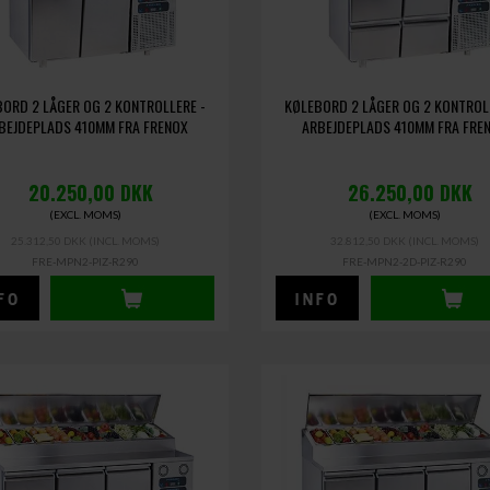
ORD 2 LÅGER OG 2 KONTROLLERE -
KØLEBORD 2 LÅGER OG 2 KONTROL
BEJDEPLADS 410MM FRA FRENOX
ARBEJDEPLADS 410MM FRA FRE
20.250,00
DKK
26.250,00
DKK
(EXCL. MOMS)
(EXCL. MOMS)
25.312,50 DKK
(INCL. MOMS)
32.812,50 DKK
(INCL. MOMS)
FRE-MPN2-PIZ-R290
FRE-MPN2-2D-PIZ-R290