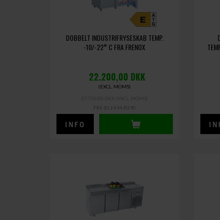
DOBBELT INDUSTRIFRYSESKAB TEMP.
-10/-22° C FRA FRENOX
TEMP
22.200,00
DKK
(EXCL. MOMS)
27.750,00 DKK
(INCL. MOMS)
FRE-BL14-M-R290