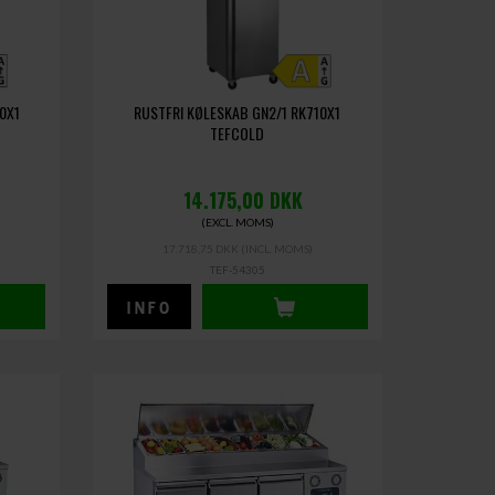
0X1
RUSTFRI KØLESKAB GN2/1 RK710X1
TEFCOLD
14.175,00
DKK
(EXCL. MOMS)
17.718,75 DKK
(INCL. MOMS)
TEF-54305