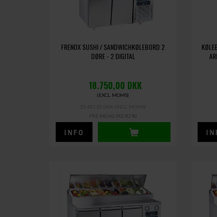
FRENOX SUSHI / SANDWICHKØLEBORD 2
KØLEB
DØRE - 2 DIGITAL
AR
18.750,00
DKK
(EXCL. MOMS)
23.437,50 DKK
(INCL. MOMS)
FRE-MGN2-PIZ-R290