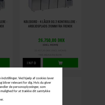
LERE -
KØLEBORD - 4 LÅGER OG 2 KONTROLLERE -
NOX
ARBEJDSPLADS 310MM FRA FRENOX
26.750,00
DKK
(EXCL. MOMS)
33.437,50 DKK
(INCL. MOMS)
FRE-MGN4-PIZ-R290
indstillinger. Ved hjælp af cookies laver
g bliver relevant for dig. Hvis du giver
behandler de personoplysninger, som
d mulighed for at trække dit samtykke
er.