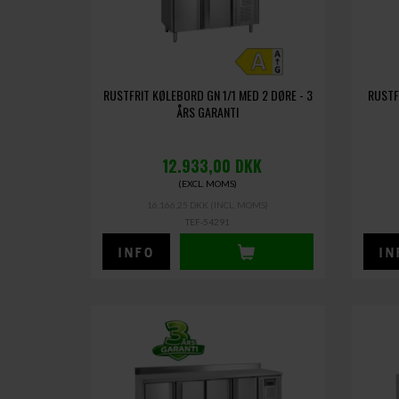
RUSTFRIT KØLEBORD GN 1/1 MED 2 DØRE - 3
RUSTF
ÅRS GARANTI
12.933,00
DKK
(EXCL. MOMS)
16.166,25 DKK
(INCL. MOMS)
TEF-54291