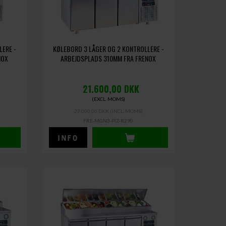
LERE -
KØLEBORD 3 LÅGER OG 2 KONTROLLERE -
NOX
ARBEJDSPLADS 310MM FRA FRENOX
21.600,00
DKK
(EXCL. MOMS)
27.000,00 DKK
(INCL. MOMS)
FRE-MGN3-PIZ-R290