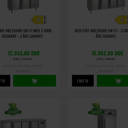
RIT KØLEBORD GN 1/1 MED 2 DØRE -
RUSTFRIT KØLEBORD GN 1/1 - 3 DØ
BAGKANT - 3 ÅRS GARANTI
ÅRS GARANTI
12.933,00
DKK
15.362,00
DKK
(EXCL. MOMS)
(EXCL. MOMS)
16.166,25 DKK
(INCL. MOMS)
19.202,50 DKK
(INCL. MOMS)
TEF-54290
TEF-54294