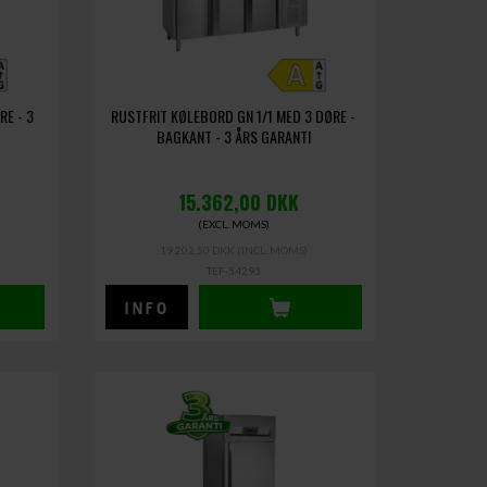
RE - 3
RUSTFRIT KØLEBORD GN 1/1 MED 3 DØRE -
BAGKANT - 3 ÅRS GARANTI
15.362,00
DKK
(EXCL. MOMS)
19.202,50 DKK
(INCL. MOMS)
TEF-54293