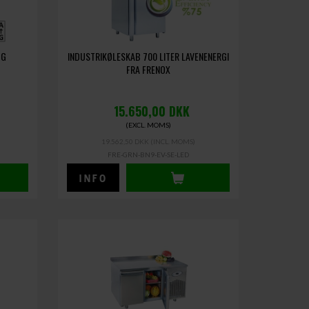
OG
INDUSTRIKØLESKAB 700 LITER LAVENENERGI
FRA FRENOX
15.650,00
DKK
(EXCL. MOMS)
19.562,50 DKK
(INCL. MOMS)
FRE-GRN-BN9-EV-SE-LED