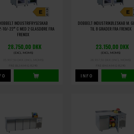
DOBBELT INDUSTRIFRYSESKAB
DOBBELT INDUSTRIKØLESKAB M. G
.-10/-22° C MED 2 GLASDØRE FRA
TIL 8 GRADER FRA FRENOX
FRENOX
28.750,00
DKK
23.150,00
DKK
(EXCL. MOMS)
(EXCL. MOMS)
35.937,50 DKK
(INCL. MOMS)
28.937,50 DKK
(INCL. MOMS)
FRE-BL14-M-G-R290
FRE-BN14-M-G-R290