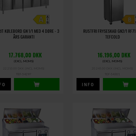
IT KØLEBORD GN 1/1 MED 4 DØRE - 3
RUSTFRI FRYSESKAB GN2/1 RF71
ÅRS GARANTI
TEFCOLD
17.768,00
DKK
16.196,00
DKK
(EXCL. MOMS)
(EXCL. MOMS)
22.210,00 DKK
(INCL. MOMS)
20.245,00 DKK
(INCL. MOMS)
TEF-54297
TEF-54301