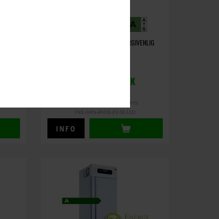
ENLIG
1400 LITER KØLESKAB - ENERGIVENLIG
23.900,00
DKK
(EXCL. MOMS)
29.875,00 DKK
(INCL. MOMS)
FRE-GRN-BN18-EV-SE-LED