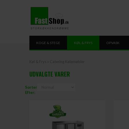
KOGE & STEGE
KØL & FRYS
OPVASK
Køl & Frys
»
Catering Kølemøbler
UDVALGTE VARER
Sorter
Efter: