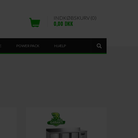
INDKØBSKURV (0)
0,00
DKK
E
POWER PACK
HJÆLP