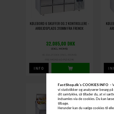
KØLEBORD 6 SKUFFER OG 2 KONTROLLERE -
KØLEB
ARBEJDSPLADS 310MM FRA FRENOX
AR
32.085,00
DKK
(EXCL. MOMS)
40.106,25 DKK
(INCL. MOMS)
FRE-MGN3-6D-PIZ-R290
FastShop.dk´s COOKIES INFO -
V
vi statistikker og analyserer besøg på 
dit samtykke, så tillader du, at vi sæt
indsamles via de cookies. Du kan læs
tilbage.
Herunder kan du vælge cookies til eller