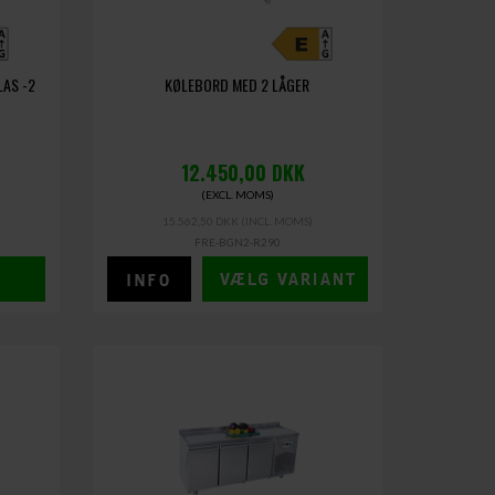
LAS -2
KØLEBORD MED 2 LÅGER
12.450,00
DKK
(EXCL. MOMS)
15.562,50 DKK
(INCL. MOMS)
FRE-BGN2-R290