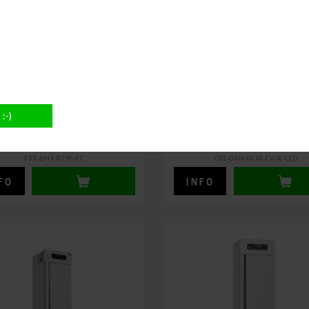
ESKAB 700 LITER TIL RESTAURANT
1400 LITER FRYSESKAB - ENERGIV
16.150,00
DKK
25.400,00
DKK
(EXCL. MOMS)
(EXCL. MOMS)
20.187,50 DKK
(INCL. MOMS)
31.750,00 DKK
(INCL. MOMS)
FRE-BN9-R290-EF
FRE-GRN-BL18-EV-SE-LED