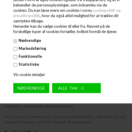
behandler de personoplysninger, som indsamles via de
cookies. Du kan læse mere om cookies i vores
cookiepolitik og
privatlivspolitik
, hvor du også altid mulighed for at trække dit
samtykke tilbage.
Herunder kan du vælge cookies til eller fra. Navnet på de
forskellige typer af cookies fortæller, hvilket formål de tjener.
Nødvendige
Markedsføring
Stålhylder til køkken
Funktionelle
Uanset om du arbejder i en stor restaurant, en kantine eller en lille café,
Statistiske
har du højst sandsynligt brug for gode opbevaringsmuligheder. Når
alting har en plads (og bliver ryddet op derefter), skabes der overblik i
Vis cookie detaljer
køkkenet, som gør arbejdsdagen mere overskuelig.
Derfor tilbyder vi hos Fastshop et stort udvalg af stålhylder, der gør
oprydningen i storkøkkenet lettere. Stålhylderne findes i flere
forskellige størrelser og med forskellige funktioner, så du kan finde de
stålhylder, der opfylder dine pladsbehov.
Har du brug for mere plads, kan du nemt hænge flere stålhylder op ved
siden af hinanden, så du kan få plads til endnu mere.