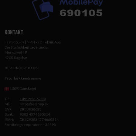
KONTAKT
FastShop.dk | NPS Food Teknik ApS
Din Storkøkken Leverandør
Merkurvej 4 F
4200 Slagelse
HER FINDER DU OS
#storkøkkendrømme
100% Danskejet
Tlf.:
+45 35 81 67 00
Mail:
info@fastshop.dk
CVR:
DK33038623
Bank:
9383 4574660314
IBAN:
DK3293834574660314
Forsikrings-reparatør nr. 32593