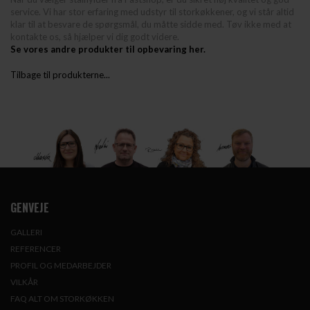
service. Vi har stor erfaring med udstyr til storkøkkener, og vi står altid
klar til at besvare de spørgsmål, du måtte sidde med. Tøv ikke med at
kontakte os, så hjælper vi dig godt videre.
Se vores andre produkter til opbevaring her.
Tilbage til produkterne...
GENVEJE
GALLERI
REFERENCER
PROFIL OG MEDARBEJDER
VILKÅR
FAQ ALT OM STORKØKKEN