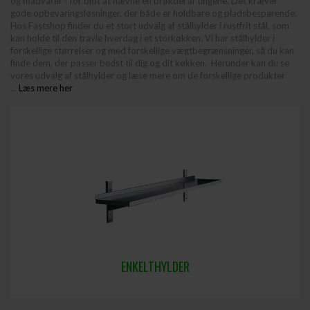
og madvarer - for blot at nævne en brøkdel af tingene. Det kræver
gode opbevaringsløsninger, der både er holdbare og pladsbesparende.
Hos Fastshop finder du et stort udvalg af stålhylder i rustfrit stål, som
kan holde til den travle hverdag i et storkøkken. Vi har stålhylder i
forskellige størrelser og med forskellige vægtbegrænsninger, så du kan
finde dem, der passer bedst til dig og dit køkken. Herunder kan du se
vores udvalg af stålhylder og læse mere om de forskellige produkter
...
Læs mere her
ENKELTHYLDER