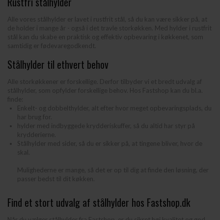
Rustfri stålhylder
Alle vores stålhylder er lavet i rustfrit stål, så du kan være sikker på, at
de holder i mange år - også i det travle storkøkken. Med hylder i rustfrit
stål kan du skabe en praktisk og effektiv opbevaring i køkkenet, som
samtidig er fødevaregodkendt.
Stålhylder til ethvert behov
Alle storkøkkener er forskellige. Derfor tilbyder vi et bredt udvalg af
stålhylder, som opfylder forskellige behov. Hos Fastshop kan du bl.a.
finde:
Enkelt- og dobbelthylder, alt efter hvor meget opbevaringsplads, du
har brug for.
hylder med indbyggede krydderiskuffer, så du altid har styr på
krydderierne.
Stålhylder med sider, så du er sikker på, at tingene bliver, hvor de
skal.
Mulighederne er mange, så det er op til dig at finde den løsning, der
passer bedst til dit køkken.
Find et stort udvalg af stålhylder hos Fastshop.dk
Når du vælger stålhylder fra Fastshop, er du sikret høj kvalitet og god