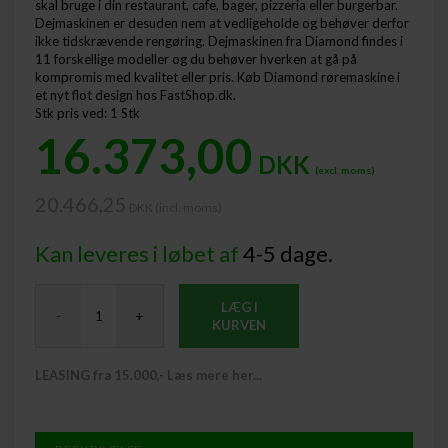
skal bruge i din restaurant, cafe, bager, pizzeria eller burgerbar.
Dejmaskinen er desuden nem at vedligeholde og behøver derfor
ikke tidskrævende rengøring. Dejmaskinen fra Diamond findes i
11 forskellige modeller og du behøver hverken at gå på
kompromis med kvalitet eller pris. Køb Diamond røremaskine i
et nyt flot design hos FastShop.dk.
Stk pris ved: 1 Stk
16.373,00
DKK
(excl. moms)
20.466,25
DKK (incl. moms) ​
Kan leveres i løbet af
4-5 dage.
LÆG I
-
+
KURVEN
LEASING fra 15.000,- Læs mere her...