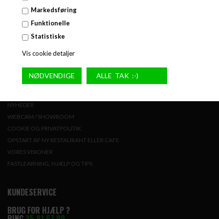
GENVEJE
Markedsføring
Funktionelle
GALLERI
REFERENCER
Statistiske
PROFIL OG MEDARBEJDER
Vis cookie detaljer
VILKÅR
FAQ ALT OM STORKØKKEN
LEASING
HJÆLP TIL AMPERE UDREGNING
NYHEDER
WEBCAM / SHOWROOM
COOKIE OG PRIVATPOLITIK
OPSTART AF NY RESTAURANT ELLER CAFE
VORES VISIONER
FASTLEARNING, HJÆLP OG TIPS
KUNDESERVICE
BRUG FOR HJÆLP ?
RING
35 81 67 00