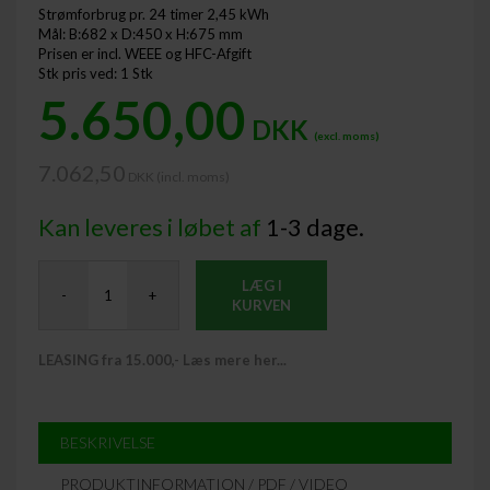
Strømforbrug pr. 24 timer 2,45 kWh
Mål: B:682 x D:450 x H:675 mm
Prisen er incl. WEEE og HFC-Afgift
Stk pris ved: 1 Stk
5.650,00
DKK
(excl. moms)
7.062,50
DKK (incl. moms) ​
Kan leveres i løbet af
1-3 dage.
LÆG I
-
+
KURVEN
LEASING fra 15.000,- Læs mere her...
BESKRIVELSE
PRODUKTINFORMATION / PDF / VIDEO