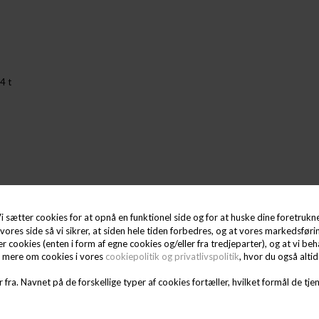
4 t
i sætter cookies for at opnå en funktionel side og for at huske dine foretrukne 
vores side så vi sikrer, at siden hele tiden forbedres, og at vores markedsførin
ter cookies (enten i form af egne cookies og/eller fra tredjeparter), og at vi 
e mere om cookies i vores
cookiepolitik og privatlivspolitik
, hvor du også alti
 fra. Navnet på de forskellige typer af cookies fortæller, hvilket formål de tjen