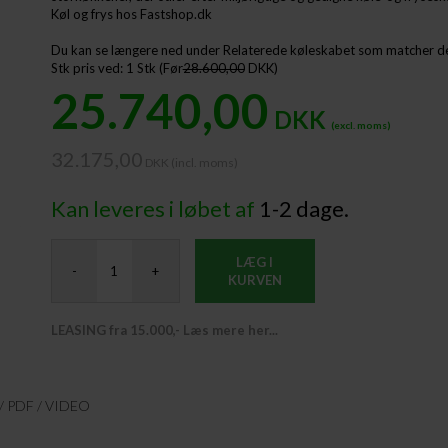
Køl og frys hos Fastshop.dk
Du kan se længere ned under Relaterede køleskabet som matcher d
Stk pris ved: 1 Stk
(Før
28.600,00
DKK)
25.740,00
DKK
(excl. moms)
32.175,00
DKK (incl. moms) ​
Kan leveres i løbet af
1-2 dage.
LÆG I
-
+
KURVEN
LEASING fra 15.000,- Læs mere her...
PDF / VIDEO