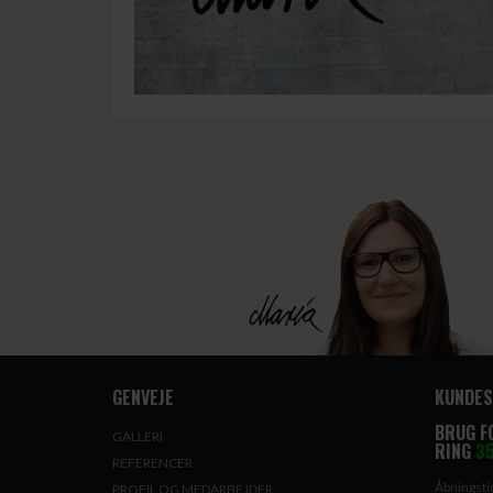
GENVEJE
KUNDES
BRUG F
GALLERI
RING
35
REFERENCER
Åbningstid
PROFIL OG MEDARBEJDER