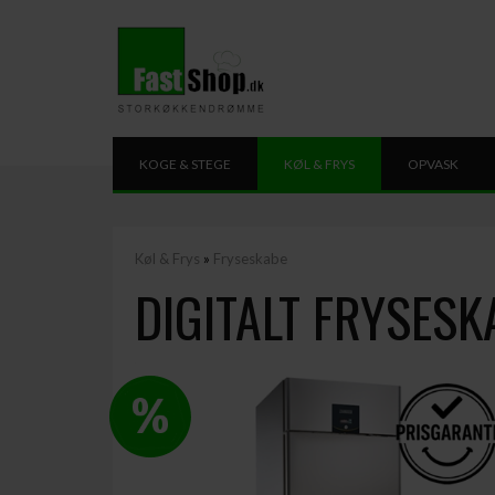
KOGE & STEGE
KØL & FRYS
OPVASK
Køl & Frys
»
Fryseskabe
DIGITALT FRYSESK