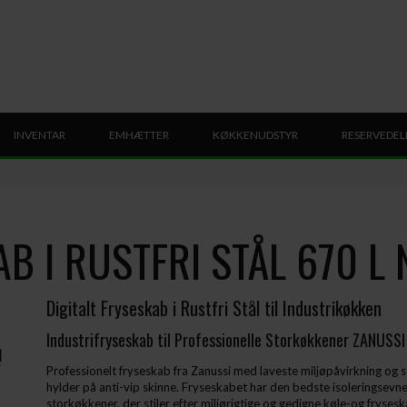
INVENTAR
EMHÆTTER
KØKKENUDSTYR
RESERVEDEL
AB I RUSTFRI STÅL 670 L
Digitalt Fryseskab i Rustfri Stål til Industrikøkken
Industrifryseskab til Professionelle Storkøkkener ZANUSSI
Professionelt fryseskab fra Zanussi med laveste miljøpåvirkning og s
hylder på anti-vip skinne. Fryseskabet har den bedste isoleringsevn
storkøkkener, der stiler efter miljørigtige og gedigne køle-og fryse