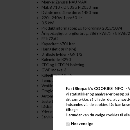
Mærke: Zanussi NAU MAXI
Mål: B 710 x D:835 x H:2050 mm
Dybde med åbne døre: 1480 mm
220 - 240V/ 1 ph/50 Hz
0,5 kW
Produkt information: EU forordning 2015/1094
Årligt/dagligt energiforbrug: 2869 kWh/år / 8 kWh/2
EEI: 72,62
Kapacitet: 670 Liter
Hængslet dør (højre)
3 rillede hylder - GN 1/2
Kølemiddel R290
CFC og HCFC fri isolering
GWP indeks: 3
Køleeffekt: 278 W
Temperatur: -15 ºC - - 22 ºC
Ventileret frys
FastShop.dk´s COOKIES INFO -
V
Omgivelsestemperatur: Max 40 C
vi statistikker og analyserer besøg på 
Automatisk afrimning
dit samtykke, så tillader du, at vi sæt
Justerbare fødder
indsamles via de cookies. Du kan læs
Låsbar dør
tilbage.
Yderst rengøringsvenlig
Herunder kan du vælge cookies til eller
Selvlukkende døre, der kan åbnes 180 gr
Nødvendige