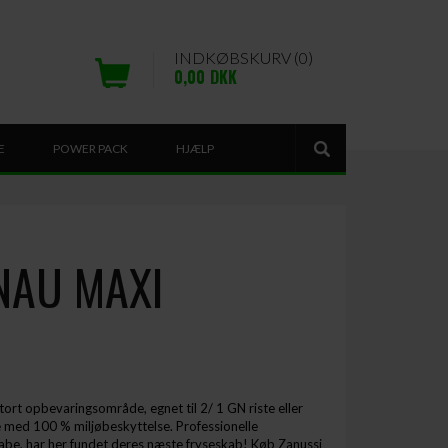
INDKØBSKURV (0)
0,00
DKK
E
POWER PACK
HJÆLP
 NAU MAXI
tort opbevaringsområde, egnet til 2/ 1 GN riste eller
e med 100 % miljøbeskyttelse. Professionelle
skabe, har her fundet deres næste fryseskab! Køb Zanussi