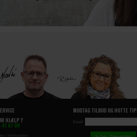
ERVICE
MODTAG TILBUD OG HOTTE TIP
OR HJÆLP ?
Email
 81 67 00
er / Telefontider: