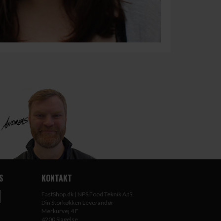
S
KONTAKT
FastShop.dk | NPS Food Teknik ApS
Din Storkøkken Leverandør
Merkurvej 4 F
4200 Slagelse