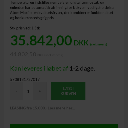
Temperaturen indstilles nemt via en digital termostat, og
enheden har automatisk afrimning for bekvem vedligeholdelse.
Atom Maxi er en kvalitetsfryser, der kombinerer funktionalitet
og konkurrencedygtig pris.
Stk pris ved: 1 Stk
35.842,00
DKK
(excl. moms)
44.802,50
DKK (incl. moms) ​
Kan leveres i løbet af
1-2 dage.
5708181727017
LÆG I
-
+
KURVEN
LEASING fra 15.000,- Læs mere her...