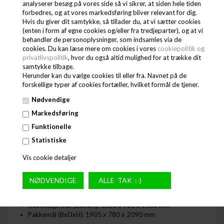
analyserer besøg på vores side så vi sikrer, at siden hele tiden
Interiør: Hvid
forbedres, og at vores markedsføring bliver relevant for dig.
Indvendigt lys: LED
Hvis du giver dit samtykke, så tillader du, at vi sætter cookies
Dørantal & type: 3 hængsl. glasdøre
(enten i form af egne cookies og/eller fra tredjeparter), og at vi
Vendbar dør: Nej
behandler de personoplysninger, som indsamles via de
Hylde-antal & type: 15 justerbare
cookies. Du kan læse mere om cookies i vores
cookiepolitik og
Hyldefarve: Hvid
privatlivspolitik
, hvor du også altid mulighed for at trække dit
Hyldedimension: 551 x 470 mm ; 624 x 470 mm
samtykke tilbage.
Max. belastning på hylde: 140 kg/m²
Herunder kan du vælge cookies til eller fra. Navnet på de
Termostat, type: Elektronisk
forskellige typer af cookies fortæller, hvilket formål de tjener.
Køling, type: Ventileret
Afrimning, type: Automatisk
Nødvendige
Kølemiddel: R290
Markedsføring
Kølemiddel, mængde: 2 x 95 g
Termometer: Ja
Funktionelle
Energiklassificering: D
Statistiske
Max Ambient: 25°C at 60% RH
Energiforbrug: 23.84 kWh/24t
Vis cookie detaljer
Årligt energiforbrug: 8702 kWh/år
Effekt: 1280 W
Spænding / Frekvens: 220-240/50 V/Hz
Lydniveau: 70 dB(A)
Indvendige mål (BxDxH): 1760 x 580 x 1538 mm
Udvendige mål (BxDxH): 1880 x 760 x 2003 mm
Pakkemål (BxDxH): 1905 x 780 x 2090 mm