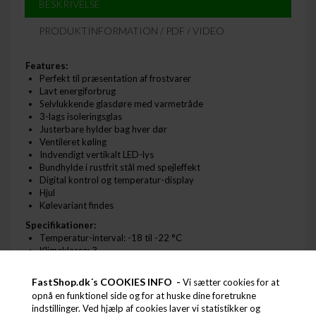
BESKRIVELSE
PRODUKTINFORMATION / PDF / VIDEO
Features:
Perfekt til præsentation af frostvarer
Lavt energiforbrug
Selvlukkende glasdøre med varmetråde
3-lags isoleringsglas
Justerbare hylder bag hver dør
Ventileret køling
Indvendigt vertikalt LED-lys
Bundhylde i rustfrit stål med spejleffekt
Digital kontrol og temperatur-display
Hjul
Kølevariant findes
Specifikationer:
Temperatur-interval: -18 til -22 °C
Klimaklasse: 3
Brutto-/ Nettovægt: 355 / 305 kg
Brutto-/ Nettovolumen: 1563 / 1090 l
FastShop.dk´s COOKIES INFO -
Vi sætter cookies for at
Total udstillingsareal: 2.09 m²
opnå en funktionel side og for at huske dine foretrukne
Hjul: 6 hjul
indstillinger. Ved hjælp af cookies laver vi statistikker og
Eksteriør: Sort RAL9005