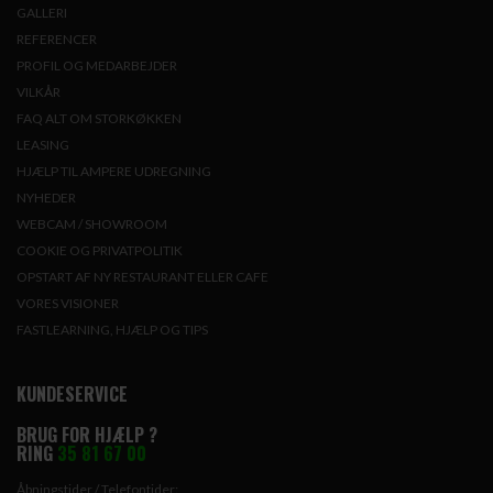
GALLERI
REFERENCER
PROFIL OG MEDARBEJDER
VILKÅR
FAQ ALT OM STORKØKKEN
LEASING
HJÆLP TIL AMPERE UDREGNING
NYHEDER
WEBCAM / SHOWROOM
COOKIE OG PRIVATPOLITIK
OPSTART AF NY RESTAURANT ELLER CAFE
VORES VISIONER
FASTLEARNING, HJÆLP OG TIPS
KUNDESERVICE
BRUG FOR HJÆLP ?
RING
35 81 67 00
Åbningstider / Telefontider: