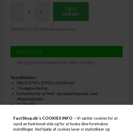
LÆG I
-
+
KURVEN
LEASING fra 15.000,- Læs mere her...
BESKRIVELSE
PRODUKTINFORMATION / PDF / VIDEO
Specifikation:
Mål: B:2700 x D:950 x H:400 mm
Til vægmontering
Emhætten har en fedt- og rengøringsrand, med
aftapningshane
2570m3/h
4 filter: 500 x 500 x 25 mm
Motor: Nej
FastShop.dk´s COOKIES INFO -
Vi sætter cookies for at
Lys: Nej
opnå en funktionel side og for at huske dine foretrukne
AISI 441
indstillinger. Ved hjælp af cookies laver vi statistikker og