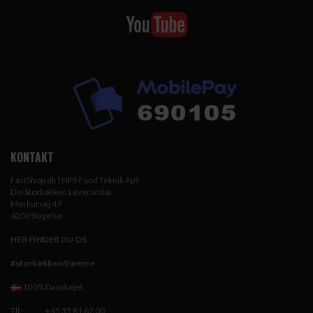
KONTAKT
FastShop.dk | NPS Food Teknik ApS
Din Storkøkken Leverandør
Merkurvej 4 F
4200 Slagelse
HER FINDER DU OS
#storkøkkendrømme
100% Danskejet
Tlf.:
+45 35 81 67 00