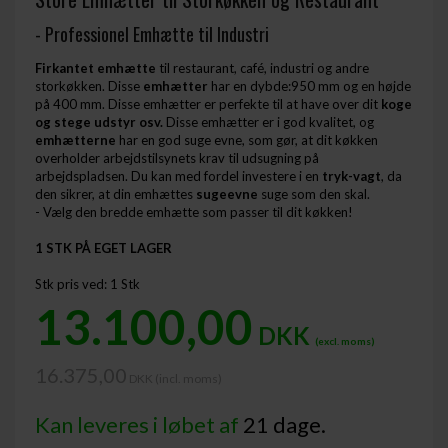
- Professionel Emhætte til Industri
Firkantet emhætte
til restaurant, café, industri og andre
storkøkken. Disse
emhætter
har en dybde:950 mm og en højde
på 400 mm. Disse emhætter er perfekte til at have over dit
koge
og stege udstyr osv.
Disse emhætter er i god kvalitet, og
emhætterne
har en god suge evne, som gør, at dit køkken
overholder arbejdstilsynets krav til udsugning på
arbejdspladsen. Du kan med fordel investere i en
tryk-vagt
, da
den sikrer, at din emhættes
sugeevne
suge som den skal.
- Vælg den bredde emhætte som passer til dit køkken!
1 STK PÅ EGET LAGER
Stk pris ved: 1 Stk
13.100,00
DKK
(excl. moms)
16.375,00
DKK (incl. moms) ​
Kan leveres i løbet af
21 dage.