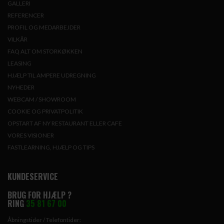
GALLERI
REFERENCER
PROFIL OG MEDARBEJDER
VILKÅR
FAQ ALT OM STORKØKKEN
LEASING
HJÆLP TIL AMPERE UDREGNING
NYHEDER
WEBCAM / SHOWROOM
COOKIE OG PRIVATPOLITIK
OPSTART AF NY RESTAURANT ELLER CAFE
VORES VISIONER
FASTLEARNING, HJÆLP OG TIPS
KUNDESERVICE
BRUG FOR HJÆLP ?
RING
35 81 67 00
Åbningstider / Telefontider: