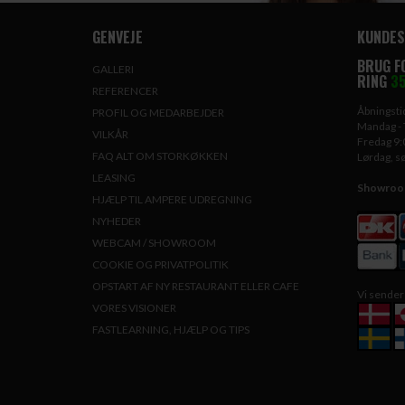
GENVEJE
KUNDES
BRUG F
GALLERI
RING
35
REFERENCER
Åbningstid
PROFIL OG MEDARBEJDER
Mandag - 
VILKÅR
Fredag 9:
FAQ ALT OM STORKØKKEN
Lørdag, s
LEASING
Showroom 
HJÆLP TIL AMPERE UDREGNING
NYHEDER
WEBCAM / SHOWROOM
COOKIE OG PRIVATPOLITIK
OPSTART AF NY RESTAURANT ELLER CAFE
Vi sender 
VORES VISIONER
FASTLEARNING, HJÆLP OG TIPS