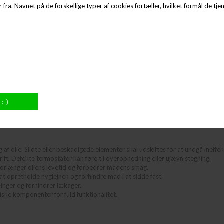
 fra. Navnet på de forskellige typer af cookies fortæller, hvilket formål de tjen
450,00
DKK
995,00
DKK
(EXCL. MOMS)
(EXCL. MOMS)
562,50 DKK
(INCL. MOMS)
1.243,75 DKK
(INCL. MOMS)
LF-3446561
LF-3445019
f olie. Slidte eller beskadigede elementer skal udskiftes for at undgå ineffekt
ift. Defekte termostater kan føre til overophedning eller ujævn stegning.
t forlænger oliens levetid og forbedrer madens smag.
at opretholde hygiejnen og forhindre mad i at sidde fast.
inger og forhindrer lækager.
iske komponenter for fuld funktionalitet.