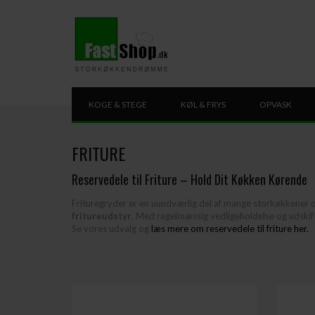
KOGE & STEGE
KØL & FRYS
OPVASK
FRITURE
Reservedele til Friture – Hold Dit Køkken Kørende
Frituregryder er en uundværlig del af mange storkøkkener og
fritureudstyr
. Med regelmæssig vedligeholdelse og udskiftn
Se vores udvalg og
læs mere om reservedele til friture her.