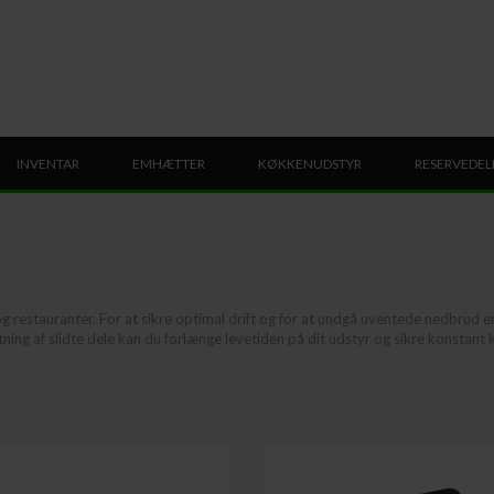
INVENTAR
EMHÆTTER
KØKKENUDSTYR
RESERVEDEL
 restauranter. For at sikre optimal drift og for at undgå uventede nedbrud er 
ing af slidte dele kan du forlænge levetiden på dit udstyr og sikre konstant k