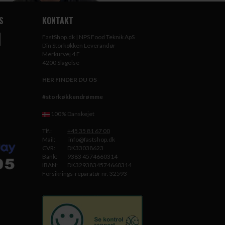
S
KONTAKT
FastShop.dk | NPS Food Teknik ApS
Din Storkøkken Leverandør
Merkurvej 4 F
4200 Slagelse
HER FINDER DU OS
#storkøkkendrømme
100% Danskejet
Tlf.:
+45 35 81 67 00
Mail:
info@fastshop.dk
CVR:
DK33038623
Bank:
9383 4574660314
IBAN:
DK3293834574660314
Forsikrings-reparatør nr. 32593