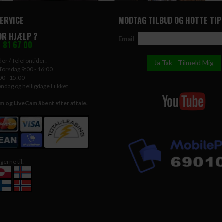
ERVICE
MODTAG TILBUD OG HOTTE TIP
OR HJÆLP ?
Email
 81 67 00
er / Telefontider:
Torsdag 9:00 - 16:00
00 - 15:00
øndag og helligdage Lukket
og LiveCam åbent efter aftale.
gerne til: