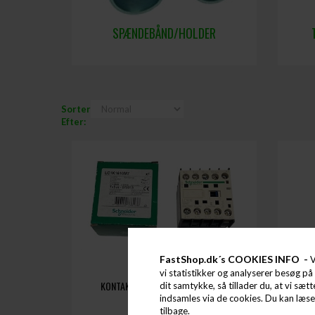
SPÆNDEBÅND/HOLDER
Sorter
Efter:
FastShop.dk´s COOKIES INFO -
V
vi statistikker og analyserer besøg på 
KONTAKTOR FRITURE LC1K1610M7
dit samtykke, så tillader du, at vi sæt
indsamles via de cookies. Du kan læs
tilbage.