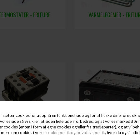
TERMOSTATER - FRITURE
VARMELEGEMER - FRITU
i sætter cookies for at opnå en funktionel side og for at huske dine foretrukne 
vores side så vi sikrer, at siden hele tiden forbedres, og at vores markedsførin
KONTAKTOR LOVATO BF0910A
TERMOSTAT IC912 -150°TIL +65
ter cookies (enten i form af egne cookies og/eller fra tredjeparter), og at vi 
e mere om cookies i vores
cookiepolitik og privatlivspolitik
, hvor du også alti