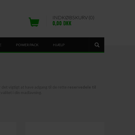
INDKØBSKURV (0)
0,00
DKK
E
POWER PACK
HJÆLP
det vigtigt at have adgang til de rette
reservedele til
valitet i din madlavning.