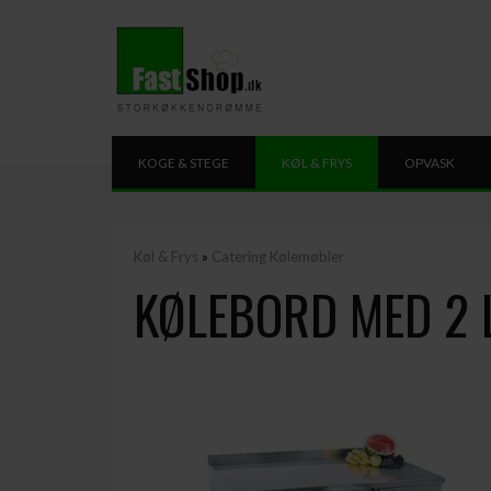
KOGE & STEGE
KØL & FRYS
OPVASK
Køl & Frys
»
Catering Kølemøbler
KØLEBORD MED 2 