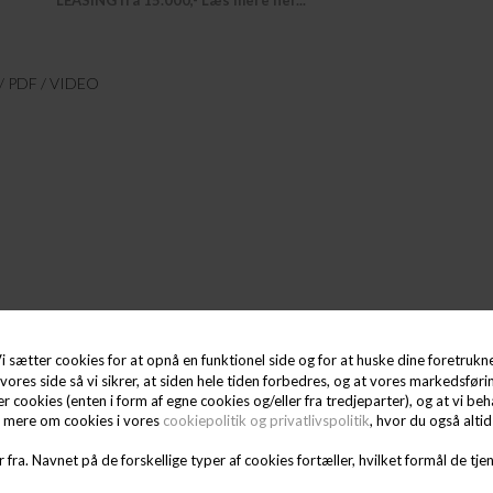
LEASING fra 15.000,- Læs mere her...
PDF / VIDEO
r monteres 1 sæt skuffer i venstre side
i sætter cookies for at opnå en funktionel side og for at huske dine foretrukne 
vores side så vi sikrer, at siden hele tiden forbedres, og at vores markedsførin
ter cookies (enten i form af egne cookies og/eller fra tredjeparter), og at vi 
e mere om cookies i vores
cookiepolitik og privatlivspolitik
, hvor du også alti
 fra. Navnet på de forskellige typer af cookies fortæller, hvilket formål de tjen