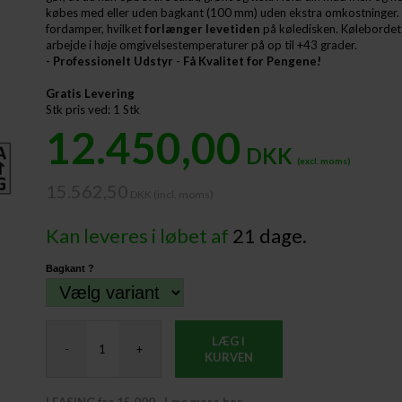
købes med eller uden bagkant (100 mm) uden ekstra omkostninger. 
fordamper, hvilket
forlænger levetiden
på køledisken. Kølebordet
arbejde i høje omgivelsestemperaturer på op til +43 grader.
- Professionelt Udstyr - Få Kvalitet for Pengene!
Gratis Levering
Stk pris ved: 1 Stk
12.450,00
DKK
(excl. moms)
15.562,50
DKK (incl. moms) ​
Kan leveres i løbet af
21 dage.
Bagkant ?
LÆG I
-
+
KURVEN