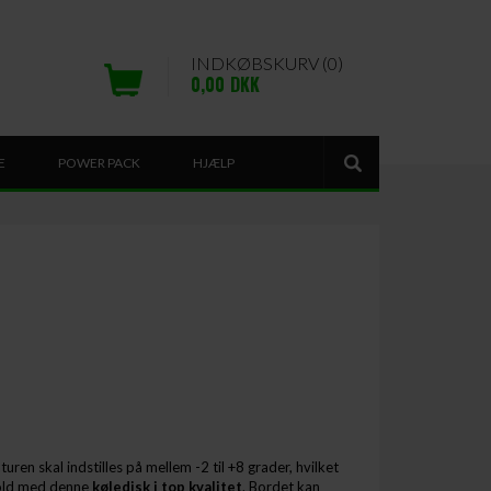
INDKØBSKURV (0)
0,00
DKK
E
POWER PACK
HJÆLP
ren skal indstilles på mellem -2 til +8 grader, hvilket
kold med denne
køledisk i top kvalitet
. Bordet kan