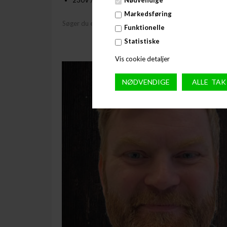
230V / 50 Hz- 0,18 kW.
Nødvendige
Markedsføring
Søger du efter reservedele til dette produkt kan du klikk
Funktionelle
Statistiske
Vis cookie detaljer