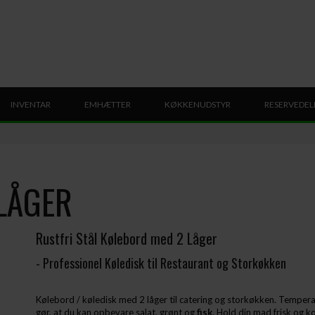
INVENTAR
EMHÆTTER
KØKKENUDSTYR
RESERVEDEL
LÅGER
Rustfri Stål Kølebord med 2 Låger
- Professionel Køledisk til Restaurant og Storkøkken
Kølebord / køledisk med 2 låger til catering og storkøkken. Temperatu
gør, at du kan opbevare salat, grønt og
fisk
. Hold din mad frisk og 