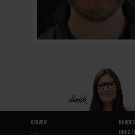
GENVEJE
KUNDES
BRUG F
GALLERI