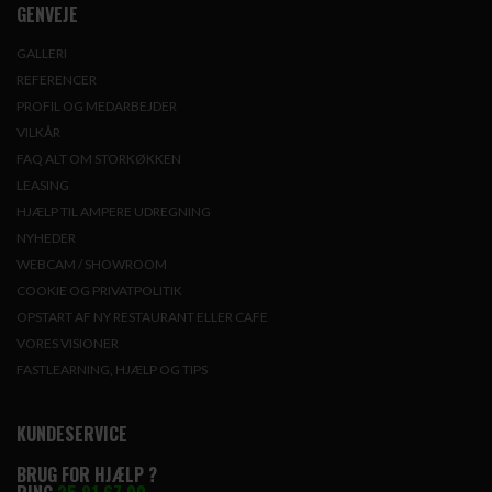
GENVEJE
GALLERI
REFERENCER
PROFIL OG MEDARBEJDER
VILKÅR
FAQ ALT OM STORKØKKEN
LEASING
HJÆLP TIL AMPERE UDREGNING
NYHEDER
WEBCAM / SHOWROOM
COOKIE OG PRIVATPOLITIK
OPSTART AF NY RESTAURANT ELLER CAFE
VORES VISIONER
FASTLEARNING, HJÆLP OG TIPS
KUNDESERVICE
BRUG FOR HJÆLP ?