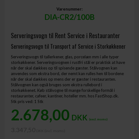
Varenummer:
DIA-CR2/100B
Serveringsvogn til Rent Service i Restauranter
Serveringsvogn til Transport af Service i Storkøkkener
Serveringsvogn til tallerkener, glas, porcelæn mm i alle typer
storkøkkener. Serveringsvognen i rustfri stål er praktisk at have
når der skal dækkes op til spisende gæster. Stålvognen kan
anvendes som ekstra bord, der nemt kan rulles hen til bordene
når der skal dækkes op mens der er gæster i restauranten.
Stålvognen kan også bruges som ekstra rullebord i
storkøkkenet. Køb stålvogne til mange forskellige formål i
restauranter, cafeer, kantiner, hoteller mm. hos FastShop.dk.
Stk pris ved: 1 Stk
2.678,00
DKK
(excl. moms)
3.347,50
DKK (incl. moms) ​