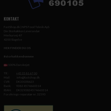
KONTAKT
FastShop.dk | NPS Food Teknik ApS
Din Storkøkken Leverandør
Merkurvej 4 F
4200 Slagelse
HER FINDER DU OS
#storkøkkendrømme
100% Danskejet
Tlf.:
+45 35 81 67 00
Mail:
info@fastshop.dk
CVR:
DK33038623
Bank:
9383 4574660314
IBAN:
DK3293834574660314
Forsikrings-reparatør nr. 32593