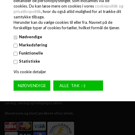
HJÆLP TIL AMPERE UDREGNING
behandler de personoplysninger, som indsamles via de
cookies. Du kan læse mere om cookies i vores
cookiepolitik og
NYHEDER
privatlivspolitik
, hvor du også altid mulighed for at trække dit
WEBCAM / SHOWROOM
samtykke tilbage.
COOKIE OG PRIVATPOLITIK
Herunder kan du vælge cookies til eller fra. Navnet på de
forskellige typer af cookies fortæller, hvilket formål de tjener.
OPSTART AF NY RESTAURANT ELLER CAFE
VORES VISIONER
Nødvendige
FASTLEARNING, HJÆLP OG TIPS
Markedsføring
Funktionelle
KUNDESERVICE
Statistiske
BRUG FOR HJÆLP ?
Vis cookie detaljer
RING
35 81 67 00
Åbningstider / Telefontider:
Mandag - Torsdag 9:00 - 16:00
Fredag 9:00 - 15:00
Lørdag, søndag og helligdage Lukket
Showroom og LiveCam åbent efter aftale.