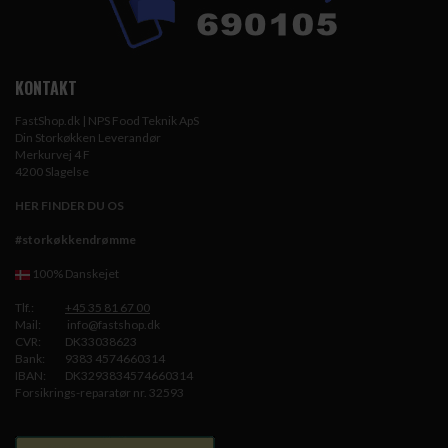
KONTAKT
FastShop.dk | NPS Food Teknik ApS
Din Storkøkken Leverandør
Merkurvej 4 F
4200 Slagelse
HER FINDER DU OS
#storkøkkendrømme
100% Danskejet
Tlf.:
+45 35 81 67 00
Mail:
info@fastshop.dk
CVR:
DK33038623
Bank:
9383 4574660314
IBAN:
DK3293834574660314
Forsikrings-reparatør nr. 32593