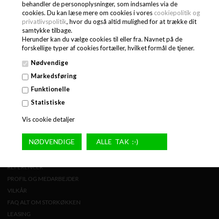
behandler de personoplysninger, som indsamles via de
cookies. Du kan læse mere om cookies i vores
cookiepolitik og
privatlivspolitik
, hvor du også altid mulighed for at trække dit
samtykke tilbage.
Herunder kan du vælge cookies til eller fra. Navnet på de
forskellige typer af cookies fortæller, hvilket formål de tjener.
Nødvendige
Markedsføring
Funktionelle
Statistiske
Vis cookie detaljer
GENVEJE
GALLERI
REFERENCER
PROFIL OG MEDARBEJDER
VILKÅR
FAQ ALT OM STORKØKKEN
LEASING