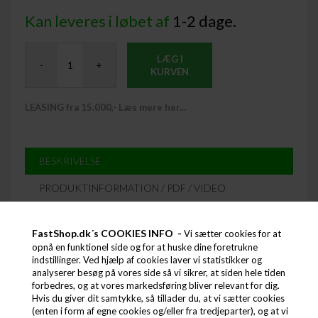
Kan leveres i løbet af
1-2 dage.
LÆG I
-
+
KURVEN
LEASING fra 15.000,- Læs mere her...
BESKRIVELSE
PRODUKTINFORMATION / PDF / VIDEO
FastShop.dk´s COOKIES INFO -
Vi sætter cookies for at
opnå en funktionel side og for at huske dine foretrukne
indstillinger. Ved hjælp af cookies laver vi statistikker og
analyserer besøg på vores side så vi sikrer, at siden hele tiden
forbedres, og at vores markedsføring bliver relevant for dig.
Hvis du giver dit samtykke, så tillader du, at vi sætter cookies
(enten i form af egne cookies og/eller fra tredjeparter), og at vi