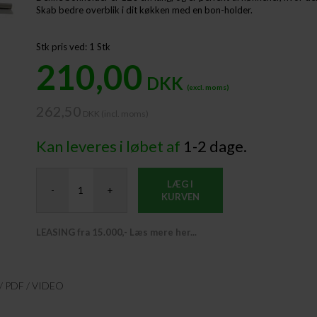
Skab bedre overblik i dit køkken med en bon-holder.
Stk pris ved: 1 Stk
210,00
DKK
(excl. moms)
262,50
DKK (incl. moms) ​
Kan leveres i løbet af
1-2 dage.
LÆG I
-
+
KURVEN
LEASING fra 15.000,- Læs mere her...
PDF / VIDEO