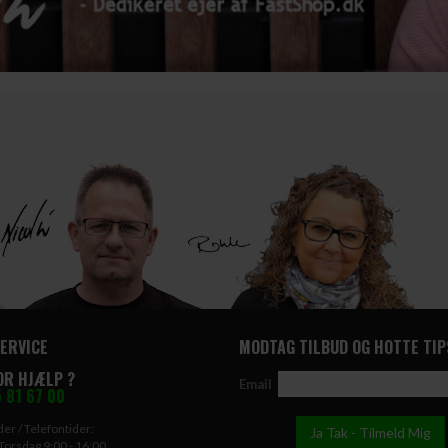
ERVICE
MODTAG TILBUD OG HOTTE TIP
OR HJÆLP ?
Email
 81 67 00
er / Telefontider:
Torsdag 9:00 - 16:00