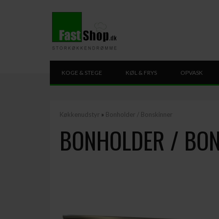
KOGE & STEGE
KØL & FRYS
OPVASK
Køkkenudstyr
»
Bonholder / Bonskinner
BONHOLDER / BON