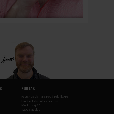
S
KONTAKT
FastShop.dk | NPS Food Teknik ApS
Din Storkøkken Leverandør
Merkurvej 4 F
4200 Slagelse