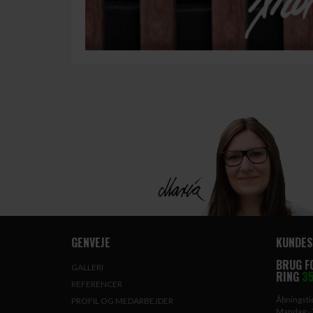
GENVEJE
KUNDES
BRUG F
GALLERI
RING
35
REFERENCER
Åbningstid
PROFIL OG MEDARBEJDER
Mandag - 