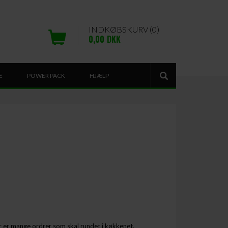
INDKØBSKURV (0)
0,00
DKK
E
POWER PACK
HJÆLP
r er mange ordrer som skal rundet i køkkenet.