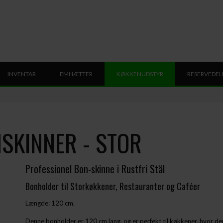
INVENTAR
EMHÆTTER
KØKKENUDSTYR
RESERVEDEL
SKINNER - STOR
Professionel Bon-skinne i Rustfri Stål
Bonholder til Storkøkkener, Restauranter og Caféer
Længde: 120 cm.
Denne bonholder er 120 cm lang, og er perfekt til køkkener, hvor de