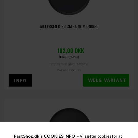
TALLERKEN Ø 28 CM - ONE MIDNIGHT
102,00
DKK
(EXCL. MOMS)
127,50 DKK
(INCL. MOMS)
WAS-452501028
FastShop.dk´s COOKIES INFO -
Vi sætter cookies for at