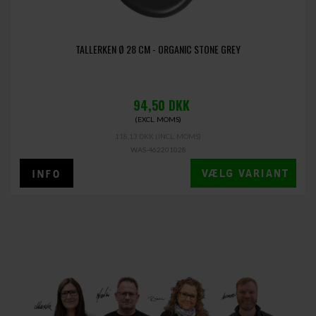
TALLERKEN Ø 28 CM - ORGANIC STONE GREY
94,50
DKK
(EXCL. MOMS)
118,13 DKK
(INCL. MOMS)
WAS-462201028