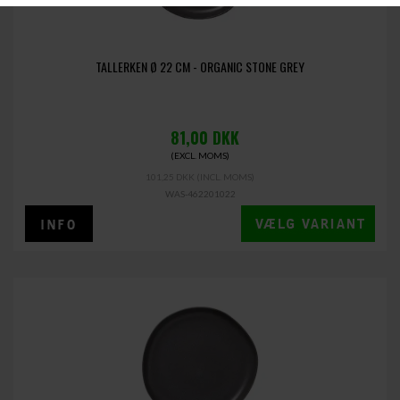
TALLERKEN Ø 22 CM - ORGANIC STONE GREY
81,00
DKK
(EXCL. MOMS)
101,25 DKK
(INCL. MOMS)
WAS-462201022