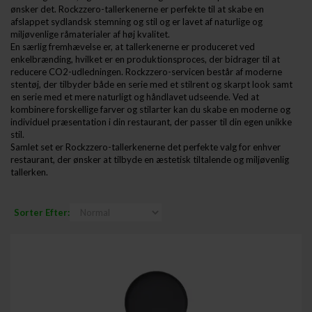
ønsker det. Rockzzero-tallerkenerne er perfekte til at skabe en
afslappet sydlandsk stemning og stil og er lavet af naturlige og
miljøvenlige råmaterialer af høj kvalitet.
En særlig fremhævelse er, at tallerkenerne er produceret ved
enkelbrænding, hvilket er en produktionsproces, der bidrager til at
reducere CO2-udledningen. Rockzzero-servicen består af moderne
stentøj, der tilbyder både en serie med et stilrent og skarpt look samt
en serie med et mere naturligt og håndlavet udseende. Ved at
kombinere forskellige farver og stilarter kan du skabe en moderne og
individuel præsentation i din restaurant, der passer til din egen unikke
stil.
Samlet set er Rockzzero-tallerkenerne det perfekte valg for enhver
restaurant, der ønsker at tilbyde en æstetisk tiltalende og miljøvenlig
tallerken.
Sorter Efter: