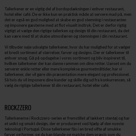
Tallerkener er en vigtig del af bordopdækningen i enhver restaurant,
hotel eller café. De er ikke kun en praktisk måde at servere mad på, men
det er også en god mulighed at skabe en god stemning i restauranten
og imponere gæsterne med at flot visuelt indtryk. Det er derfor rigtig
vigtigt at vælge den rigtige tallerken og design til din restaurant, da det
kan være med til at skabe atmosfæren og stemningen i din restaurant.
Vi tilbyder nøje udvalgte tallerkener, hvor du har mulighed for at vælger
et bredt sortiment af størrelser, farver og designs. Der er tallerkener til
enhver smag. Gå på opdagelse i vores sortiment og bliv inspireret til,
hvilken tallerkener der kan danne rammen om dine retter. Uanset om du
serverer enkle retter eller mere komplekse gourmetmåltider, har vi
tallerkener, der vil gøre din præsentation mere elegant og professionel.
Så hvis du vil imponere dine kunder og skille dig ud fra konkurrencen, så
vælg de rigtige tallerkener til din restaurant, hotel eller café.
ROCKZZERO
Tallerkenerne i Rockzzero-serien er fremstillet af lækkert stentøj og har
et unikt og smukt design, der er produceret ved hjælp af den nyeste
teknologi i Portugal. Disse tallerkener fås i en bred vifte af smukke
farver og former, og du kan blande og matche dem præcis som du