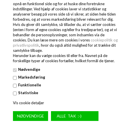
opnå en funktionel side og for at huske dine foretrukne
indstillinger. Ved hjælp af cookies laver vi statistikker og
analyserer besøg på vores side så vi sikrer, at siden hele tiden
forbedres, og at vores markedsføring bliver relevant for dig.
TALLERKEN Ø 33 CM - ONE MIDNIGHT
Hvis du giver dit samtykke, så tillader du, at vi sætter cookies
(enten i form af egne cookies og/eller fra tredjeparter), og at vi
behandler de personoplysninger, som indsamles via de
cookies. Du kan læse mere om cookies i vores
cookiepolitik og
228,00
DKK
privatlivspolitik
, hvor du også altid mulighed for at trække dit
samtykke tilbage.
(EXCL. MOMS)
Herunder kan du vælge cookies til eller fra. Navnet på de
285,00 DKK
(INCL. MOMS)
forskellige typer af cookies fortæller, hvilket formål de tjener.
WAS-452501033
Nødvendige
Markedsføring
Funktionelle
Statistiske
Vis cookie detaljer